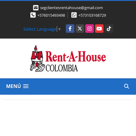
segclientesrentahouse@gmail.com
+576015493498
+573103168729
Facebook
X
Instagram
YouTube
TikTok
Select Language
▼
MENÚ