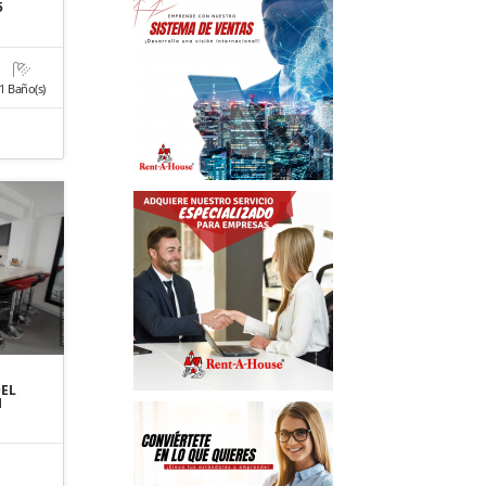
5
1 Baño(s)
DEL
1