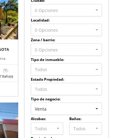
Ciudad:
0 Opciones
Localidad:
0 Opciones
Zona / barrio:
0 Opciones
GOTA
rca
Tipo de inmueble:
Todos
7 Baño(s)
Estado Propiedad:
Todos
Tipo de negocio:
Venta
Alcobas:
Baños:
Todos
Todos