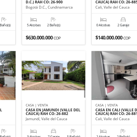
D.C.) RAH CO: 26-900
CAUCA) RAH CO: 26-88
Bogotá D.C., Cundinamarca
Cali, Valle del Cauca
 Baño(s)
5 Alcobas
2 Baño(s)
0 Alcobas
2 Garaje
$630.000.000
$140.000.000
COP
COP
CASA | VENTA
CASA | VENTA
EL
CASA EN JAMUNDI (VALLE DEL
CASA EN CALI (VALLE 
CAUCA) RAH CO: 26-882
CAUCA) RAH CO: 26-88
Jamundí, Valle del Cauca
Cali, Valle del Cauca
 Baño(s)
3 Alcobas
7 Garaje
5 Baño(s)
2 Alcobas
2 Baño(s)