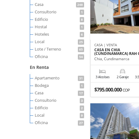
Casa
248
Consultorio
1
Edificio
8
Hostal
1
Hoteles
6
Local
25
CASA | VENTA
Lote / Terreno
65
CASA EN CHIA
(CUNDINAMARCA) RAH 
Oficina
54
Chia, Cundinamarca
En Renta
3 Alcobas
2 Garaje
3.
Apartamento
31
Bodega
1
$795.000.000
COP
Casa
17
Consultorio
3
Edificio
2
Local
9
Oficina
27