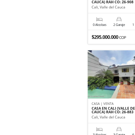
CAUCA) RAH CO: 26-908
Cali, Valle del Cauca
0 Alcobas
2 Garaje
1
$295.000.000
COP
CASA | VENTA
CASA EN CALI (VALLE D
CAUCA) RAH CO: 26-883
Cali, Valle del Cauca
3 Alcobas
3 Garaje
6