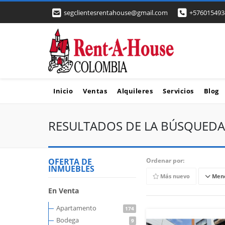
segclientesrentahouse@gmail.com
+576015493
Inicio
Ventas
Alquileres
Servicios
Blog
RESULTADOS DE LA BÚSQUEDA
OFERTA DE
Ordenar por:
INMUEBLES
Más nuevo
Meno
En Venta
Apartamento
174
Bodega
9