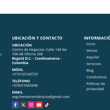
UBICACIÓN Y CONTACTO
INFORMACI
Inicio
UBICACIÓN
Centro de Negocios: Calle 140 No
Ventas
e,
10A-48 Oficina 208
Alquiler
Bogotá D.C. - Cundinamarca -
Colombia
Servicios
MÓVIL
Blog
+573103168729
Contáctenos
TELÉFONO
Políticas de
+576015493498
privacidad
EMAIL
segclientesrentahouse@gmail.com
Facebook
X
Instagram
YouTube
TikTok