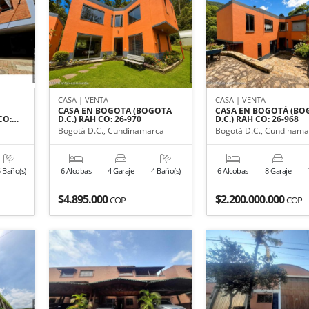
CASA | VENTA
CASA | VENTA
CASA EN BOGOTA (BOGOTA
CASA EN BOGOTÁ (BO
CO:…
D.C.) RAH CO: 26-970
D.C.) RAH CO: 26-968
Bogotá D.C., Cundinamarca
Bogotá D.C., Cundinama
5 Baño(s)
6 Alcobas
4 Garaje
4 Baño(s)
6 Alcobas
8 Garaje
$4.895.000
$2.200.000.000
COP
COP