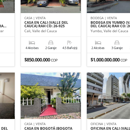
CASA | VENTA
BODEGA | VENTA
CASA EN CALI (VALLE DEL
BODEGA EN YUMBO (V
 RA…
CAUCA) RAH CO: 26-925
DEL CAUCA) RAH CO: 2
var
Cali, Valle del Cauca
Yumbo, Valle del Cauca
4 Alcobas
2 Garaje
4.5 Baño(s)
2 Alcobas
3 Garaje
$850.000.000
$1.000.000.000
COP
COP
CASA | VENTA
OFICINA | VENTA
E DEL
CASA EN BOGOTÁ (BOGOTA
OFICINA EN CALI (VAL