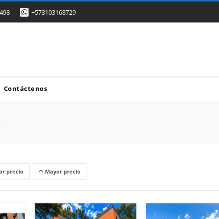
498
+573103168729
Contáctenos
r precio
Mayor precio