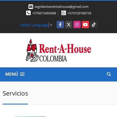
segclientesrentahouse@gmail.com
+576015493498
+573103168729
Facebook
X
Instagram
YouTube
TikTok
Select Language
▼
MENÚ
Servicios