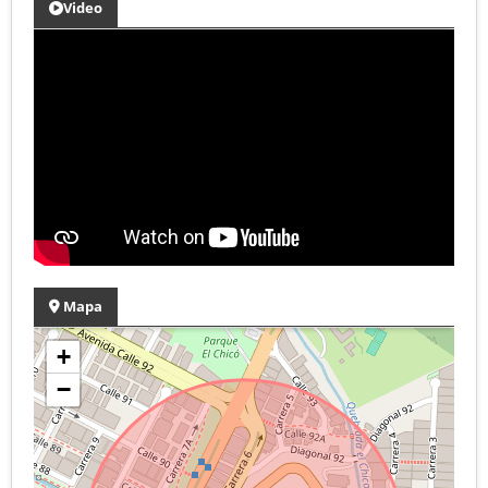
Video
Mapa
+
−