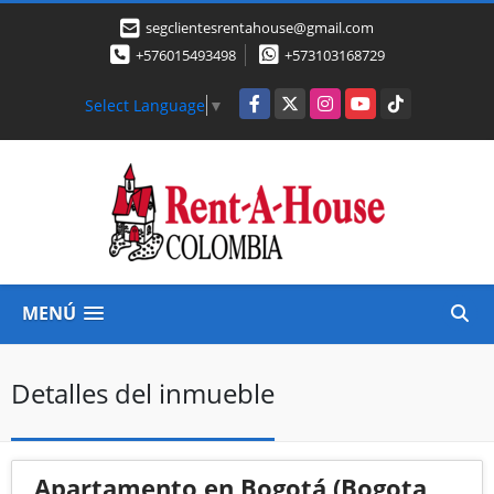
segclientesrentahouse@gmail.com
+576015493498
+573103168729
Facebook
X
Instagram
YouTube
TikTok
Select Language
▼
MENÚ
Detalles del inmueble
Apartamento en Bogotá (Bogota