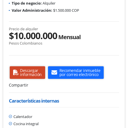
Tipo de negocio:
Alquiler
Valor Administración:
$1.500.000 COP
Precio de alquiler
$10.000.000
Mensual
Pesos Colombianos
Descargar
Recomendar inmueble
información
por correo electrónico
Compartir
Características internas
Calentador
Cocina integral