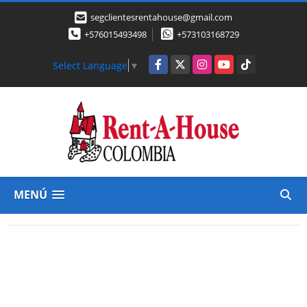
segclientesrentahouse@gmail.com
+576015493498
+573103168729
Facebook
X
Instagram
YouTube
TikTok
Select Language
▼
MENÚ