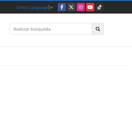
Facebook
X
Instagram
YouTube
TikTok
Select Language
▼