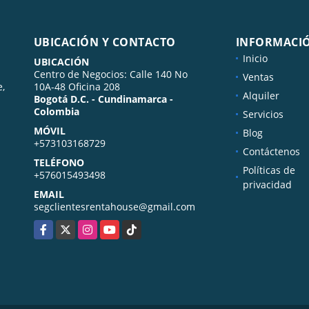
UBICACIÓN Y CONTACTO
INFORMACI
Inicio
UBICACIÓN
Centro de Negocios: Calle 140 No
Ventas
e,
10A-48 Oficina 208
Alquiler
Bogotá D.C. - Cundinamarca -
Colombia
Servicios
MÓVIL
Blog
+573103168729
Contáctenos
TELÉFONO
Políticas de
+576015493498
privacidad
EMAIL
segclientesrentahouse@gmail.com
Facebook
X
Instagram
YouTube
TikTok