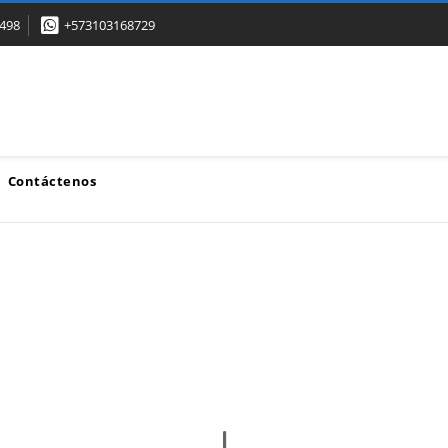
498
+573103168729
Contáctenos