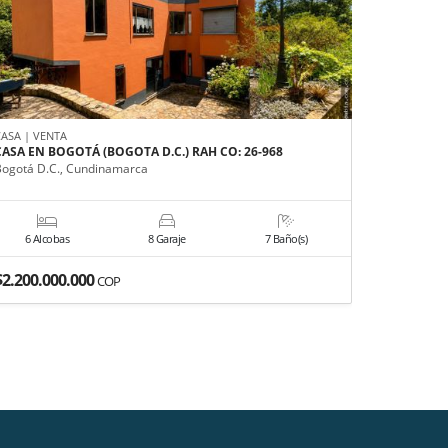
CASA | VENTA
APARTAMEN
CASA EN BOGOTÁ (BOGOTA D.C.) RAH CO: 26-968
APARTAME
934
Bogotá D.C., Cundinamarca
Cartagena d
6 Alcobas
8 Garaje
7 Baño(s)
2 Alco
$2.200.000.000
$195.000
COP