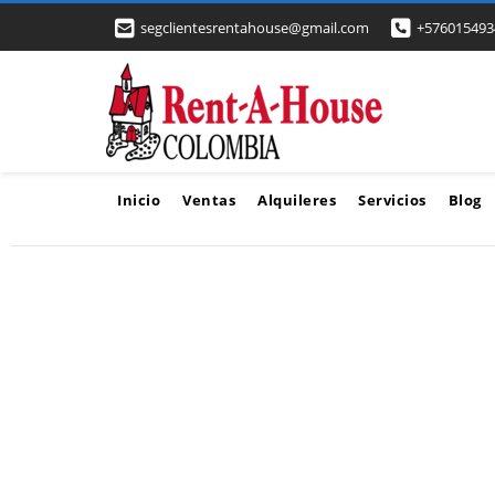
segclientesrentahouse@gmail.com
+576015493
Inicio
Ventas
Alquileres
Servicios
Blog