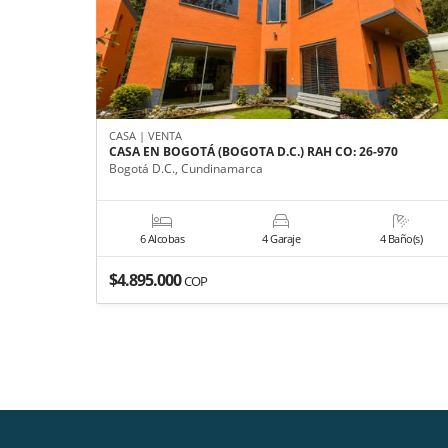
CASA | VENTA
CASA EN BOGOTÁ (BOGOTA D.C.) RAH CO: 26-970
Bogotá D.C., Cundinamarca
6 Alcobas
4 Garaje
4 Baño(s)
$4.895.000
COP