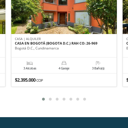
CASA | ALQUILER
CASA EN BOGOTÁ (BOGOTA D.C.) RAH CO: 26-969
Bogotá D.C., Cundinamarca
3 Alcobas
4 Garaje
3 Baño(s)
$2.395.000
COP