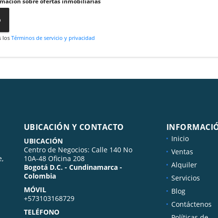
rmación sobre ofertas inmobiliarias
o
s los
Términos de servicio y privacidad
UBICACIÓN Y CONTACTO
INFORMACI
Inicio
UBICACIÓN
Centro de Negocios: Calle 140 No
Ventas
e,
10A-48 Oficina 208
Alquiler
Bogotá D.C. - Cundinamarca -
Colombia
Servicios
MÓVIL
Blog
+573103168729
Contáctenos
TELÉFONO
Políticas de