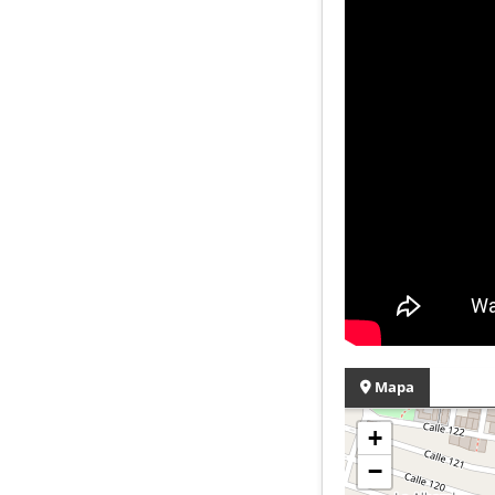
Mapa
+
−