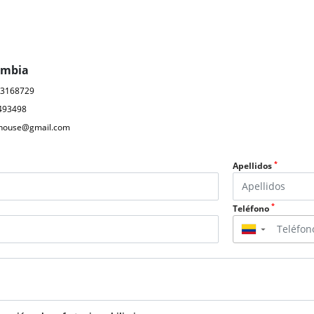
ombia
03168729
493498
ahouse@gmail.com
*
Apellidos
*
Teléfono
▼