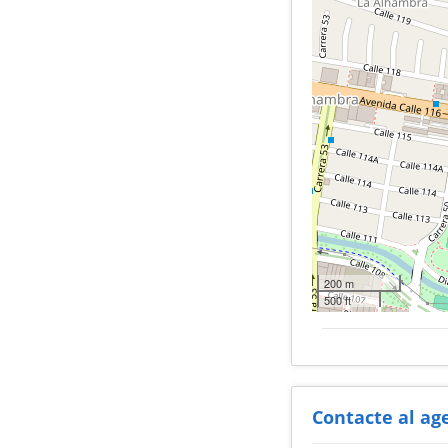
200 m
500 ft
Contacte al ag