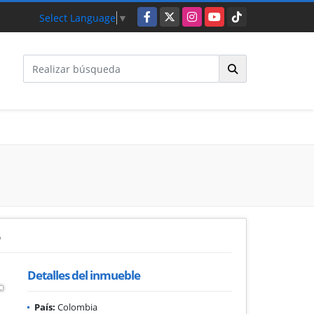
Facebook
X
Instagram
YouTube
TikTok
Select Language
▼
5
Detalles del inmueble
País:
Colombia