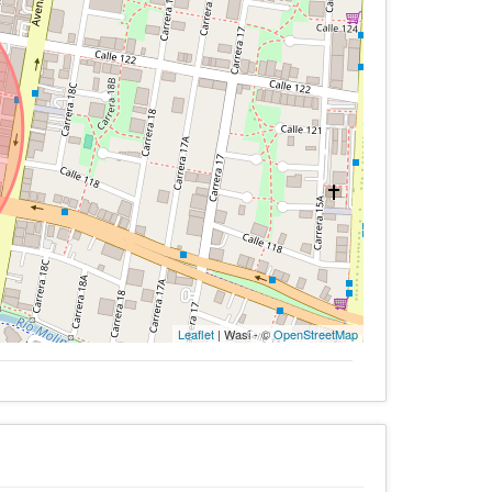
Leaflet
| Wasi - ©
OpenStreetMap