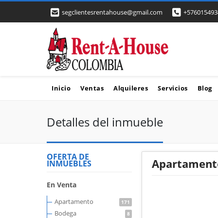
segclientesrentahouse@gmail.com
+576015493
Inicio
Ventas
Alquileres
Servicios
Blog
Detalles del inmueble
OFERTA DE
Apartamento
INMUEBLES
En Venta
Apartamento
171
Bodega
8