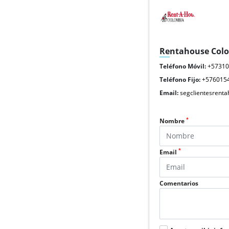
Rentahouse Col
Teléfono Móvil:
+5731
Teléfono Fijo:
+576015
Email:
segclientesrent
*
Nombre
*
Email
Comentarios