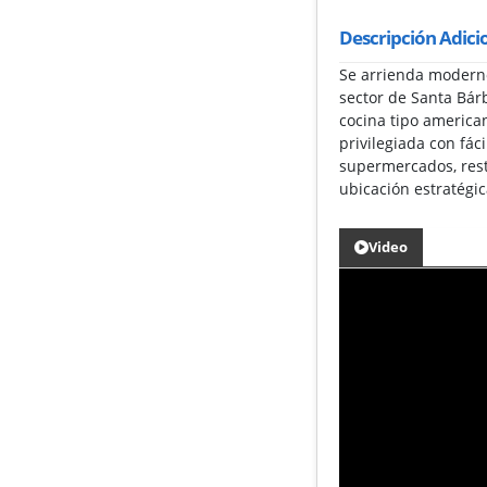
Descripción Adici
Se arrienda moderno
sector de Santa Bár
cocina tipo american
privilegiada con fác
supermercados, rest
ubicación estratégic
Video