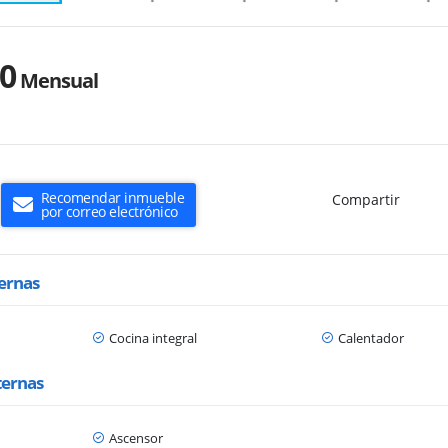
00
Mensual
Recomendar inmueble
Compartir
por correo electrónico
ternas
Cocina integral
Calentador
ternas
Ascensor