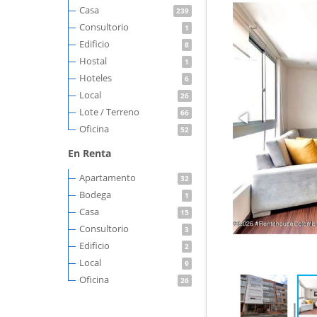
Casa
239
Consultorio
1
Edificio
8
Hostal
1
Hoteles
6
Local
26
Lote / Terreno
66
Oficina
52
En Renta
Apartamento
32
Bodega
1
Casa
15
Consultorio
3
Edificio
2
Local
9
Oficina
26