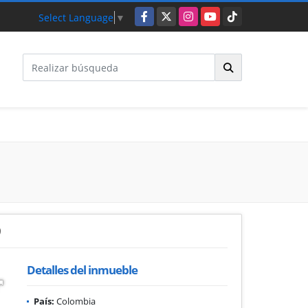
Facebook
X
Instagram
YouTube
TikTok
Select Language
▼
9
Detalles del inmueble
País:
Colombia