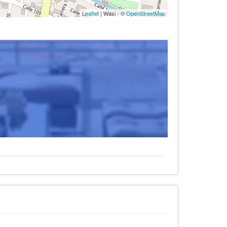
Leaflet
| Wasi - ©
OpenStreetMap