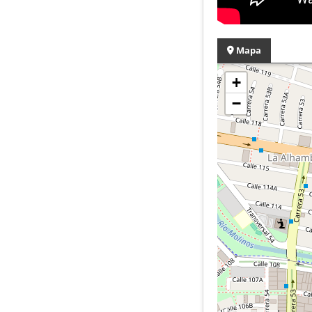
Mapa
+
−