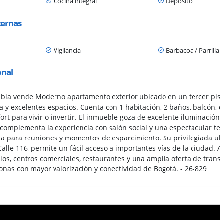
Cocina integral
Depósito
ternas
Vigilancia
Barbacoa / Parrill
onal
bia vende Moderno apartamento exterior ubicado en un tercer pis
a y excelentes espacios. Cuenta con 1 habitación, 2 baños, balcón,
ort para vivir o invertir. El inmueble goza de excelente iluminación 
cio complementa la experiencia con salón social y una espectacular 
cta para reuniones y momentos de esparcimiento. Su privilegiada ub
alle 116, permite un fácil acceso a importantes vías de la ciudad. 
gios, centros comerciales, restaurantes y una amplia oferta de tra
zonas con mayor valorización y conectividad de Bogotá. - 26-829