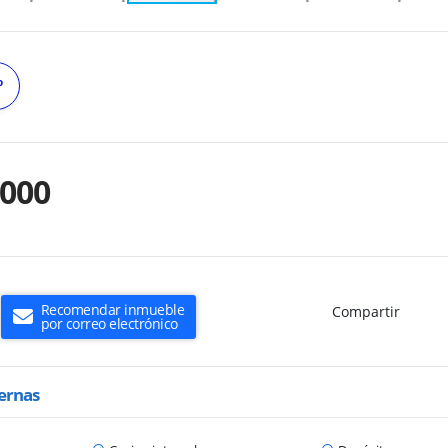
º
.000
Recomendar inmueble
Compartir
por correo electrónico
ternas