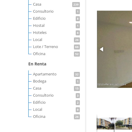
Casa
239
Consultorio
1
Edificio
8
Hostal
1
Hoteles
6
Local
26
Lote / Terreno
66
Oficina
52
En Renta
Apartamento
32
Bodega
1
Casa
15
Consultorio
3
Edificio
2
Local
9
Oficina
26