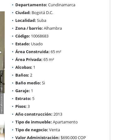
Departamento:
Cundinamarca
Ciudad:
Bogotá D.C.
Localidad:
Suba
Zona / barrio:
Alhambra
Código:
10068683
Estado:
Usado
Área Construida:
65 m²
Área Privada:
65 m²
Alcobas:
1
Baños:
2
Baño medio:
Si
Garaje:
1
Estrato:
5
Pisos:
3
Año construcción:
2013
Tipo de inmueble:
Apartamento
Tipo de negocio:
Venta
Valor Administración:
$690.000 COP