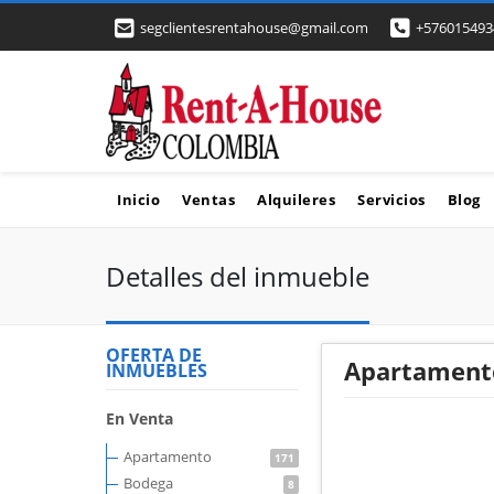
segclientesrentahouse@gmail.com
+576015493
Inicio
Ventas
Alquileres
Servicios
Blog
Detalles del inmueble
OFERTA DE
Apartamento
INMUEBLES
En Venta
Apartamento
171
Bodega
8