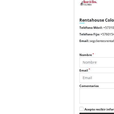
Rentahouse Col
Teléfono Móvil:
+5731
Teléfono Fijo:
+576015
Email:
segclientesrent
*
Nombre
*
Email
Comentarios
Acepto recibir info