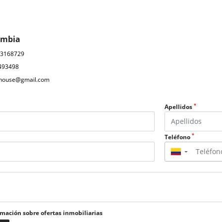
ombia
03168729
493498
ahouse@gmail.com
*
Apellidos
*
Teléfono
▼
rmación sobre ofertas inmobiliarias