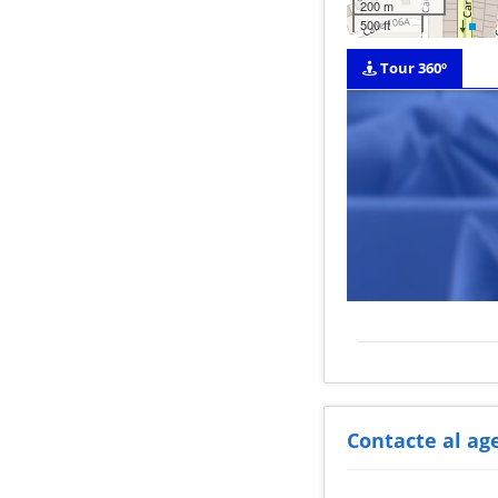
200 m
500 ft
Tour 360º
Contacte al ag