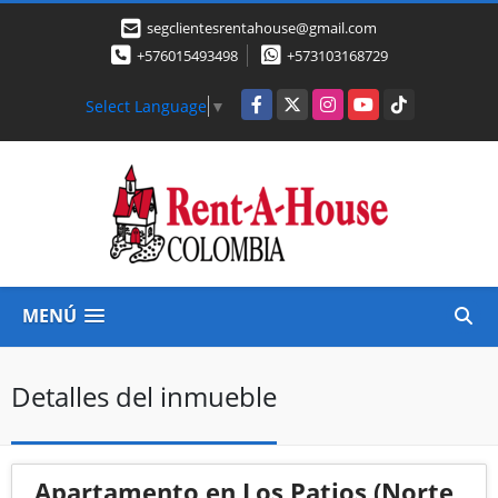
segclientesrentahouse@gmail.com
+576015493498
+573103168729
Facebook
X
Instagram
YouTube
TikTok
Select Language
▼
MENÚ
Detalles del inmueble
Apartamento en Los Patios (Norte