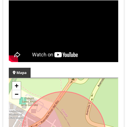
Mapa
+
−