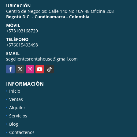
UBICACIÓN
Centro de Negocios: Calle 140 No 10A-48 Oficina 208
Bogotá D.C. - Cundinamarca - Colombia
MÓVIL
+573103168729
TELÉFONO
+576015493498
EMAIL
segclientesrentahouse@gmail.com
Facebook
X
Instagram
YouTube
TikTok
INFORMACIÓN
Inicio
Ventas
Alquiler
Servicios
Blog
Contáctenos