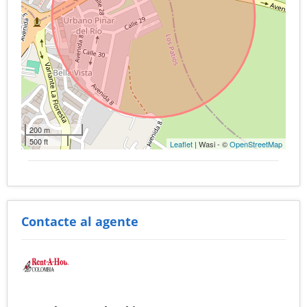
200 m
500 ft
Leaflet
| Wasi - ©
OpenStreetMap
Contacte al agente