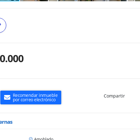
º
0.000
Recomendar inmueble
Compartir
por correo electrónico
ternas
Amoblado