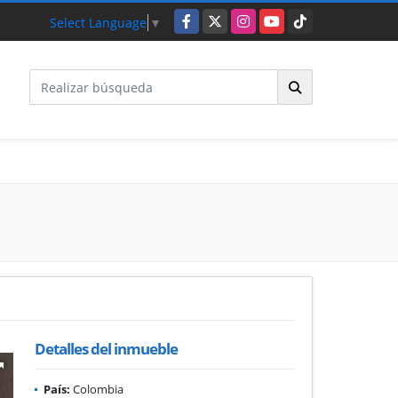
Facebook
X
Instagram
YouTube
TikTok
Select Language
▼
Detalles del inmueble
País:
Colombia