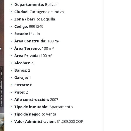
Departamento:
Bolívar
Ciudad:
Cartagena de Indias
Zona / barrio:
Boquilla
Código:
9991249
Estado:
Usado
Área Construida:
100 m²
Área Terreno:
100 m²
Área Privada:
100 m²
Alcobas:
2
Baños:
2
Garaje:
1
Estrato:
6
Pisos:
2
Año construcción:
2007
Tipo de inmueble:
Apartamento
Tipo de negocio:
Venta
Valor Administración:
$1.239.000 COP