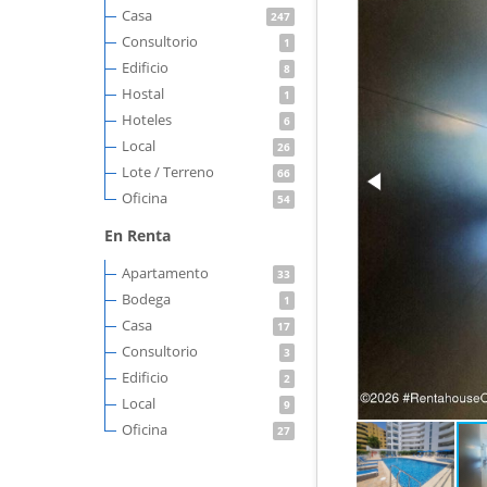
Casa
247
Consultorio
1
Edificio
8
Hostal
1
Hoteles
6
Local
26
Lote / Terreno
66
Oficina
54
En Renta
Apartamento
33
Bodega
1
Casa
17
Consultorio
3
Edificio
2
Local
9
Oficina
27