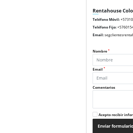
Rentahouse Col
Teléfono Móvil:
+5731
Teléfono Fijo:
+576015
Email:
segclientesrent
*
Nombre
*
Email
Comentarios
Acepto recibir info
Enviar formulari