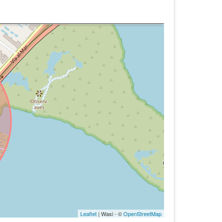
Leaflet
| Wasi - ©
OpenStreetMap