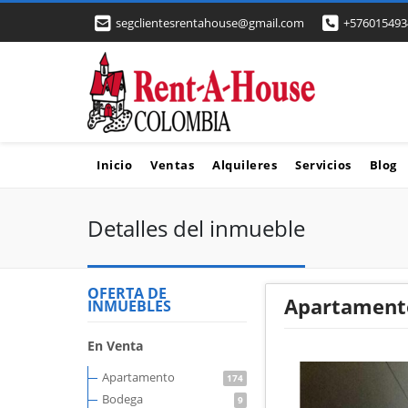
segclientesrentahouse@gmail.com
+576015493
Inicio
Ventas
Alquileres
Servicios
Blog
Detalles del inmueble
OFERTA DE
Apartamento
INMUEBLES
En Venta
Apartamento
174
Bodega
9