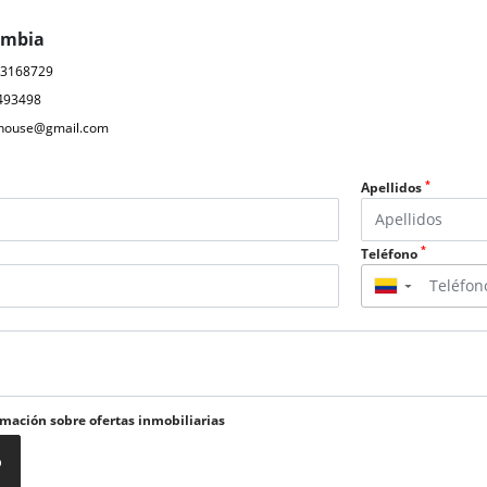
ombia
03168729
493498
ahouse@gmail.com
*
Apellidos
*
Teléfono
▼
rmación sobre ofertas inmobiliarias
o