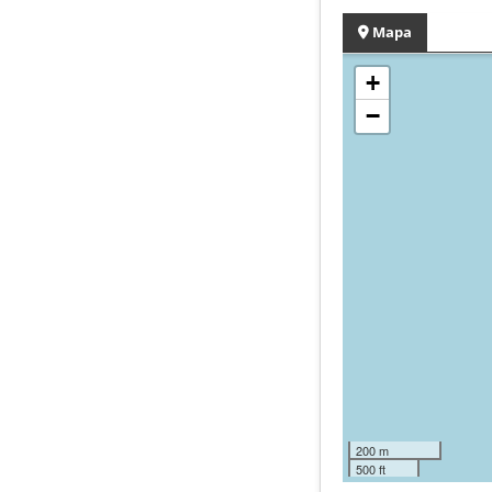
Mapa
+
−
200 m
500 ft