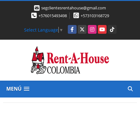
segclientesrentahouse@gmail.com
+576015493498
+573103168729
Facebook
X
Instagram
YouTube
TikTok
Select Language
▼
MENÚ