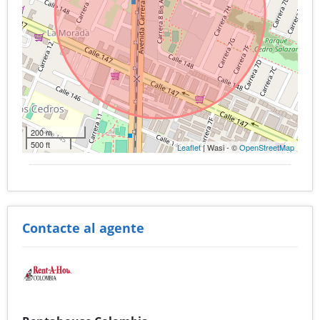
200 m
500 ft
Leaflet
| Wasi - ©
OpenStreetMap
Contacte al agente