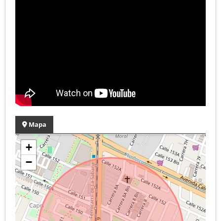
Mapa
+
−