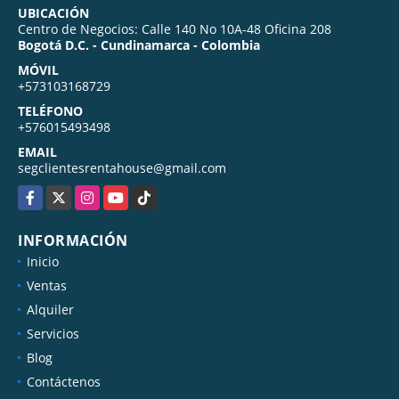
UBICACIÓN
Centro de Negocios: Calle 140 No 10A-48 Oficina 208
Bogotá D.C. - Cundinamarca - Colombia
MÓVIL
+573103168729
TELÉFONO
+576015493498
EMAIL
segclientesrentahouse@gmail.com
Facebook
X
Instagram
YouTube
TikTok
INFORMACIÓN
Inicio
Ventas
Alquiler
Servicios
Blog
Contáctenos