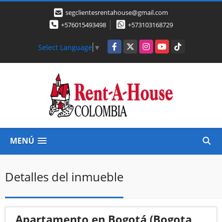
segclientesrentahouse@gmail.com
+576015493498
+573103168729
Facebook
X
Instagram
YouTube
TikTok
Select Language
▼
MENÚ
Detalles del inmueble
Apartamento en Bogotá (Bogota