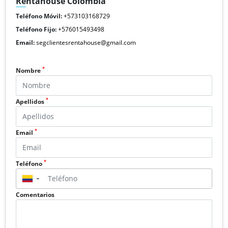
Rentahouse Colombia
Teléfono Móvil:
+573103168729
Teléfono Fijo:
+576015493498
Email:
segclientesrentahouse@gmail.com
*
Nombre
*
Apellidos
*
Email
*
Teléfono
▼
Comentarios