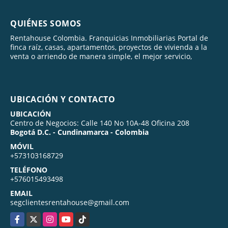
QUIÉNES SOMOS
Rentahouse Colombia. Franquicias Inmobiliarias Portal de
finca raíz, casas, apartamentos, proyectos de vivienda a la
venta o arriendo de manera simple, el mejor servicio,
UBICACIÓN Y CONTACTO
UBICACIÓN
Centro de Negocios: Calle 140 No 10A-48 Oficina 208
Bogotá D.C. - Cundinamarca - Colombia
MÓVIL
+573103168729
TELÉFONO
+576015493498
EMAIL
segclientesrentahouse@gmail.com
Facebook
X
Instagram
YouTube
TikTok