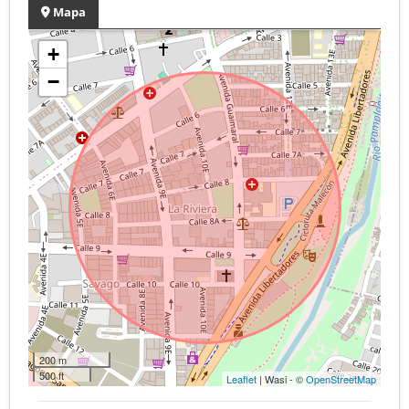
Mapa
+
−
200 m
500 ft
Leaflet
| Wasi - ©
OpenStreetMap