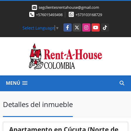
segclientesrentahouse@gmail.com
+576015493498
+573103168729
Facebook
X
Instagram
YouTube
TikTok
Select Language
▼
MENÚ
Detalles del inmueble
Apartamento en Cúcuta (Norte de