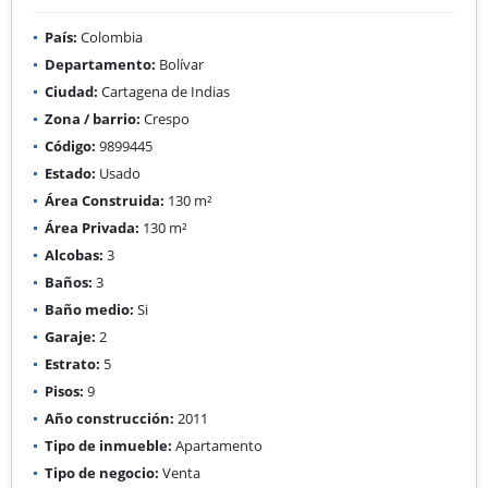
País:
Colombia
Departamento:
Bolívar
Ciudad:
Cartagena de Indias
Zona / barrio:
Crespo
Código:
9899445
Estado:
Usado
Área Construida:
130 m²
Área Privada:
130 m²
Alcobas:
3
Baños:
3
Baño medio:
Si
Garaje:
2
Estrato:
5
Pisos:
9
Año construcción:
2011
Tipo de inmueble:
Apartamento
Tipo de negocio:
Venta