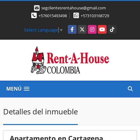
segclientesrentahouse@gmail.com
+576015493498
+573103168729
Facebook
X
Instagram
YouTube
TikTok
Select Language
▼
MENÚ
Detalles del inmueble
Apartamento en Cartagena