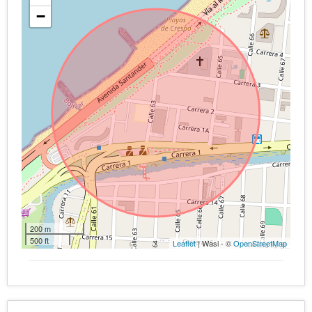
−
200 m
500 ft
Leaflet
| Wasi - ©
OpenStreetMap