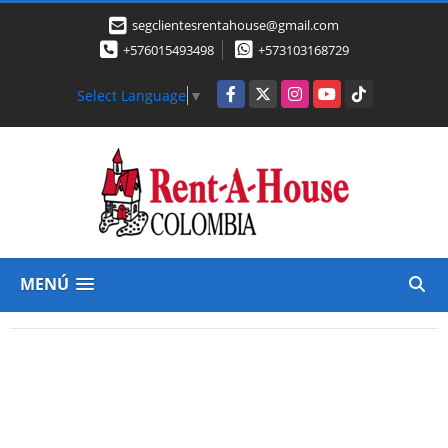
segclientesrentahouse@gmail.com
+576015493498
+573103168729
Facebook
X
Instagram
YouTube
TikTok
Select Language
▼
MENÚ