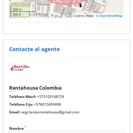
200 m
500 ft
Leaflet
| Wasi - ©
OpenStreetMap
Contacte al agente
Rentahouse Colombia
Teléfono Móvil:
+573103168729
Teléfono Fijo:
+576015493498
Email:
segclientesrentahouse@gmail.com
*
Nombre