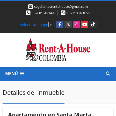
segclientesrentahouse@gmail.com
+576015493498
+573103168729
Facebook
X
Instagram
YouTube
TikTok
Select Language
▼
MENÚ
Detalles del inmueble
Apartamento en Santa Marta