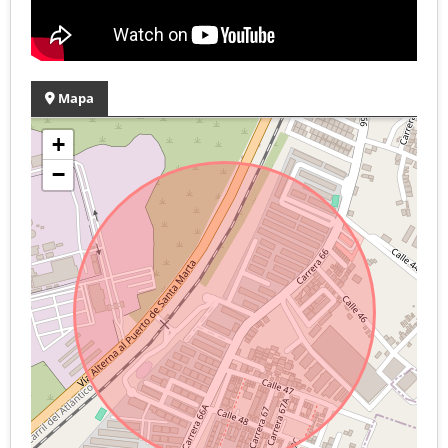
Mapa
+
−