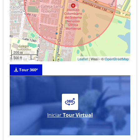
200 m
500 ft
Leaflet
| Wasi - ©
OpenStreetMap
Tour 360º
Iniciar
Tour Virtual