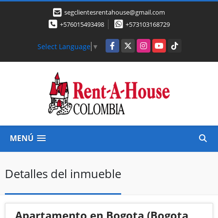
segclientesrentahouse@gmail.com
+576015493498
+573103168729
Facebook
X
Instagram
YouTube
TikTok
Select Language
▼
MENÚ
Detalles del inmueble
Apartamento en Bogota (Bogota