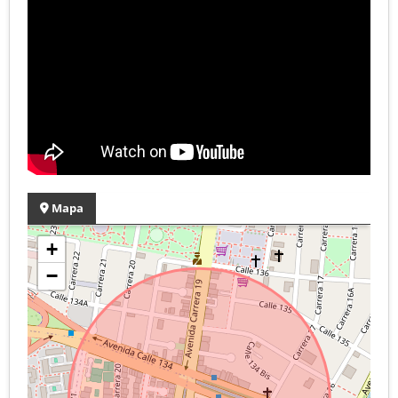
Mapa
+
−