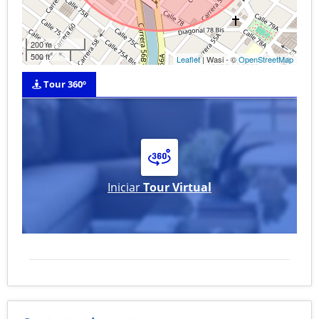
200 m
500 ft
Leaflet
| Wasi - ©
OpenStreetMap
Tour 360º
Iniciar
Tour Virtual