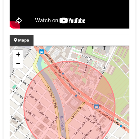
Mapa
+
−