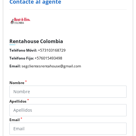
Contacte al agente
Rentahouse Colombia
Teléfono Móvil:
+573103168729
Teléfono Fijo:
+576015493498
Email:
segclientesrentahouse@gmail.com
*
Nombre
*
Apellidos
*
Email