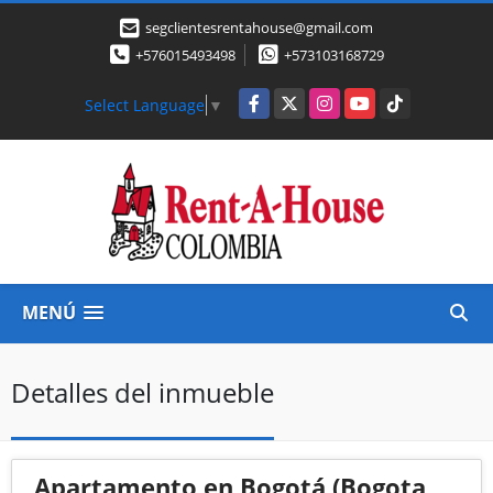
segclientesrentahouse@gmail.com
+576015493498
+573103168729
Facebook
X
Instagram
YouTube
TikTok
Select Language
▼
MENÚ
Detalles del inmueble
Apartamento en Bogotá (Bogota