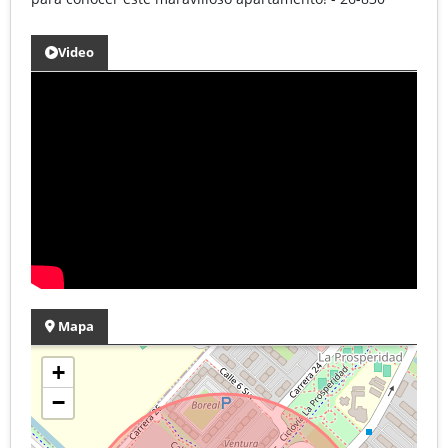
Video
Mapa
+
−