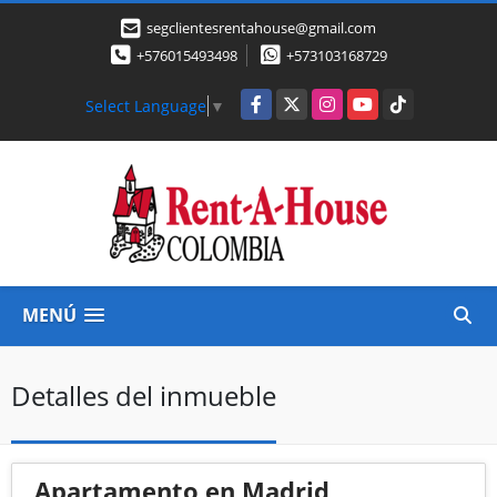
segclientesrentahouse@gmail.com
+576015493498
+573103168729
Facebook
X
Instagram
YouTube
TikTok
Select Language
▼
MENÚ
Detalles del inmueble
Apartamento en Madrid