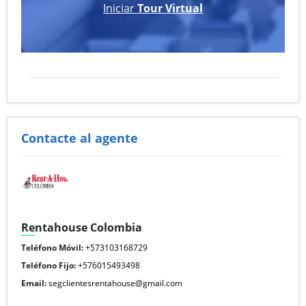
Iniciar
Tour Virtual
Contacte al agente
Rentahouse Colombia
Teléfono Móvil:
+573103168729
Teléfono Fijo:
+576015493498
Email:
segclientesrentahouse@gmail.com