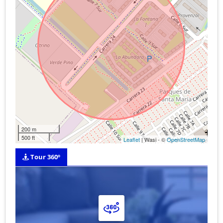
200 m
500 ft
Leaflet
| Wasi - ©
OpenStreetMap
Tour 360º