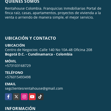
QUIÉNES SOMOS
Rentahouse Colombia. Franquicias Inmobiliarias Portal de
finca raíz, casas, apartamentos, proyectos de vivienda a la
venta o arriendo de manera simple, el mejor servicio,
UBICACIÓN Y CONTACTO
UBICACIÓN
Centro de Negocios: Calle 140 No 10A-48 Oficina 208
Bogotá D.C. - Cundinamarca - Colombia
MÓVIL
+573103168729
TELÉFONO
+576015493498
EMAIL
segclientesrentahouse@gmail.com
Facebook
X
Instagram
YouTube
TikTok
INFORMACIÓN