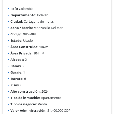
País:
Colombia
Departamento:
Bolívar
Ciudad:
Cartagena de Indias
Zona / barrio:
Manzanillo Del Mar
Código:
9868488
Estado:
Usado
Área Construida:
104 m²
Área Privada:
104 m²
Alcobas:
2
Baños:
2
Garaje:
1
Estrato:
6
Pisos:
6
Año construcción:
2024
Tipo de inmueble:
Apartamento
Tipo de negocio:
Venta
Valor Administración:
$1.400.000 COP