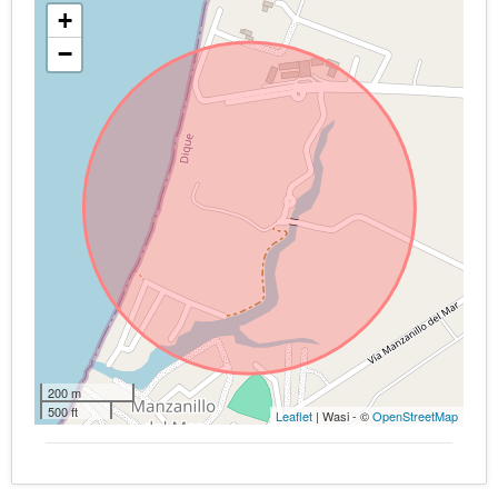
+
−
200 m
500 ft
Leaflet
| Wasi - ©
OpenStreetMap