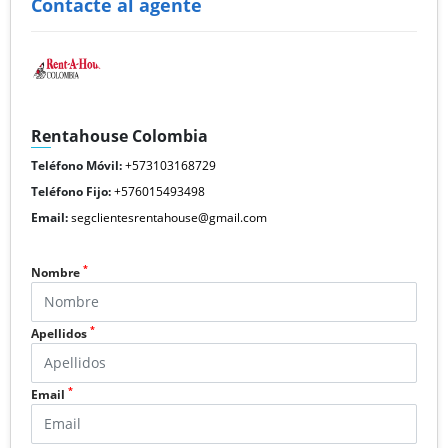
Contacte al agente
Rentahouse Colombia
Teléfono Móvil:
+573103168729
Teléfono Fijo:
+576015493498
Email:
segclientesrentahouse@gmail.com
*
Nombre
*
Apellidos
*
Email