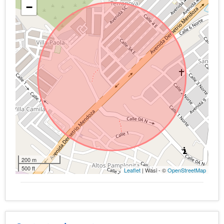
−
200 m
500 ft
Leaflet
| Wasi - ©
OpenStreetMap