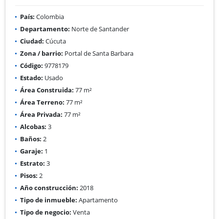
País:
Colombia
Departamento:
Norte de Santander
Ciudad:
Cúcuta
Zona / barrio:
Portal de Santa Barbara
Código:
9778179
Estado:
Usado
Área Construida:
77 m²
Área Terreno:
77 m²
Área Privada:
77 m²
Alcobas:
3
Baños:
2
Garaje:
1
Estrato:
3
Pisos:
2
Año construcción:
2018
Tipo de inmueble:
Apartamento
Tipo de negocio:
Venta