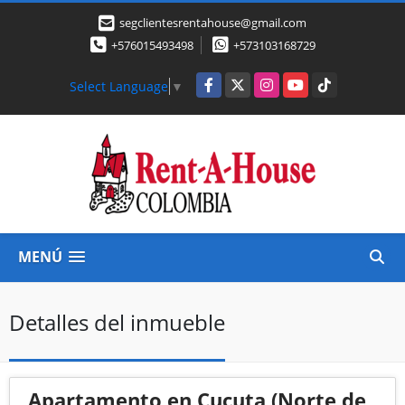
segclientesrentahouse@gmail.com
+576015493498
+573103168729
Facebook
X
Instagram
YouTube
TikTok
Select Language
▼
MENÚ
Detalles del inmueble
Apartamento en Cucuta (Norte de