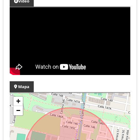
Video
Mapa
+
−