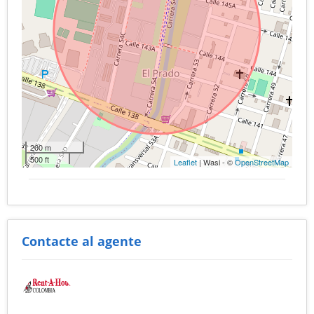
200 m
500 ft
Leaflet
| Wasi - ©
OpenStreetMap
Contacte al agente