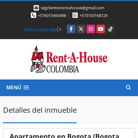
segclientesrentahouse@gmail.com
+576015493498
+573103168729
Facebook
X
Instagram
YouTube
TikTok
Select Language
▼
MENÚ
Detalles del inmueble
Apartamento en Bogota (Bogota