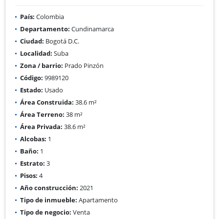
País:
Colombia
Departamento:
Cundinamarca
Ciudad:
Bogotá D.C.
Localidad:
Suba
Zona / barrio:
Prado Pinzón
Código:
9989120
Estado:
Usado
Área Construida:
38.6 m²
Área Terreno:
38 m²
Área Privada:
38.6 m²
Alcobas:
1
Baño:
1
Estrato:
3
Pisos:
4
Año construcción:
2021
Tipo de inmueble:
Apartamento
Tipo de negocio:
Venta