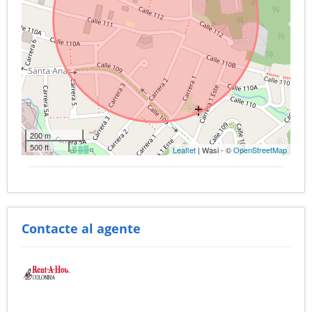
200 m
500 ft
Leaflet
| Wasi - ©
OpenStreetMap
Contacte al agente