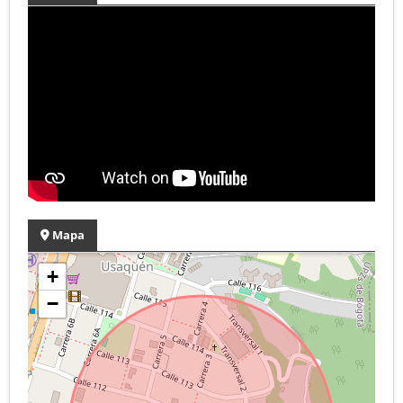
Mapa
+
−