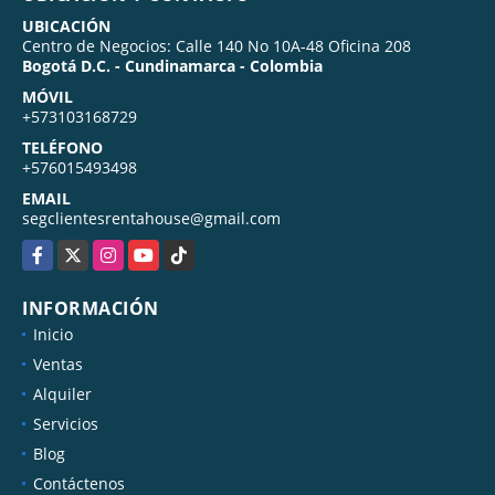
UBICACIÓN
Centro de Negocios: Calle 140 No 10A-48 Oficina 208
Bogotá D.C. - Cundinamarca - Colombia
MÓVIL
+573103168729
TELÉFONO
+576015493498
EMAIL
segclientesrentahouse@gmail.com
Facebook
X
Instagram
YouTube
TikTok
INFORMACIÓN
Inicio
Ventas
Alquiler
Servicios
Blog
Contáctenos