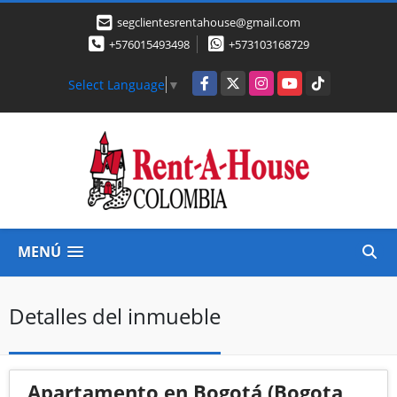
segclientesrentahouse@gmail.com
+576015493498
+573103168729
Facebook
X
Instagram
YouTube
TikTok
Select Language
▼
MENÚ
Detalles del inmueble
Apartamento en Bogotá (Bogota