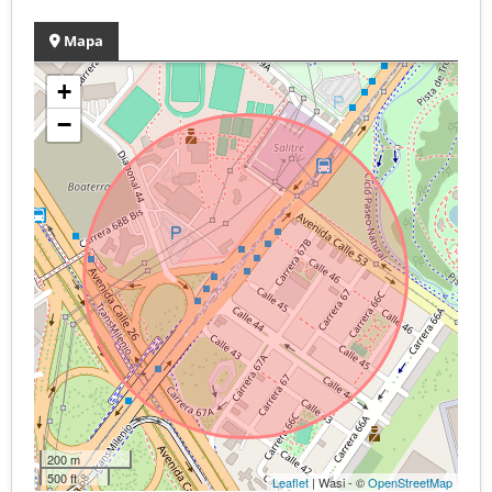
Mapa
+
−
200 m
500 ft
Leaflet
| Wasi - ©
OpenStreetMap