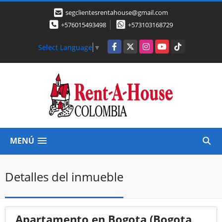
segclientesrentahouse@gmail.com
+576015493498
+573103168729
Facebook
X
Instagram
YouTube
TikTok
Select Language
▼
MENÚ
Detalles del inmueble
Apartamento en Bogota (Bogota