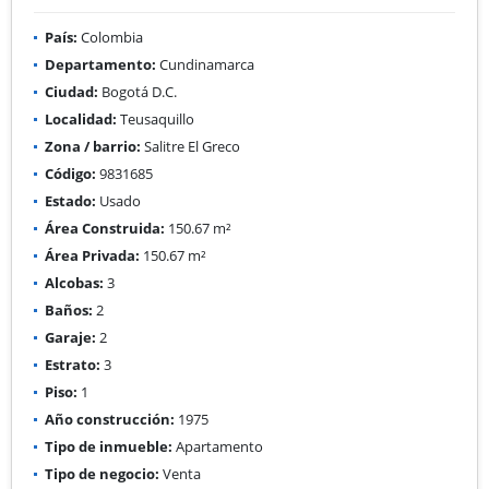
País:
Colombia
Departamento:
Cundinamarca
Ciudad:
Bogotá D.C.
Localidad:
Teusaquillo
Zona / barrio:
Salitre El Greco
Código:
9831685
Estado:
Usado
Área Construida:
150.67 m²
Área Privada:
150.67 m²
Alcobas:
3
Baños:
2
Garaje:
2
Estrato:
3
Piso:
1
Año construcción:
1975
Tipo de inmueble:
Apartamento
Tipo de negocio:
Venta