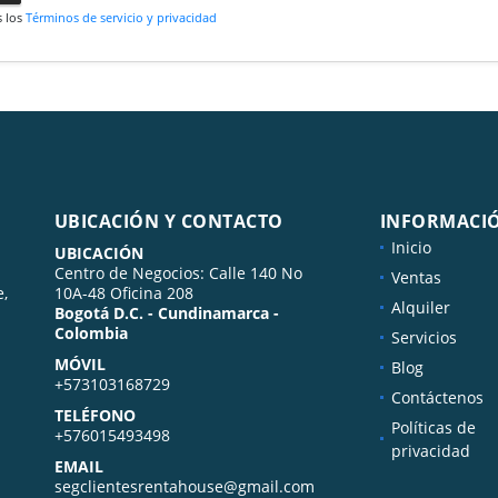
s los
Términos de servicio y privacidad
UBICACIÓN Y CONTACTO
INFORMACI
Inicio
UBICACIÓN
Centro de Negocios: Calle 140 No
Ventas
e,
10A-48 Oficina 208
Alquiler
Bogotá D.C. - Cundinamarca -
Colombia
Servicios
MÓVIL
Blog
+573103168729
Contáctenos
TELÉFONO
Políticas de
+576015493498
privacidad
EMAIL
segclientesrentahouse@gmail.com