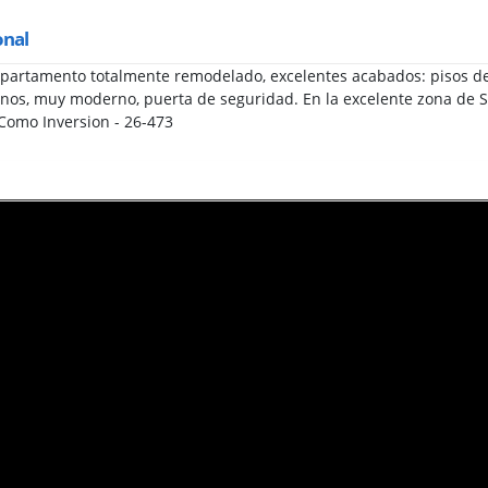
onal
artamento totalmente remodelado, excelentes acabados: pisos de 
anos, muy moderno, puerta de seguridad. En la excelente zona de Sa
 Como Inversion - 26-473