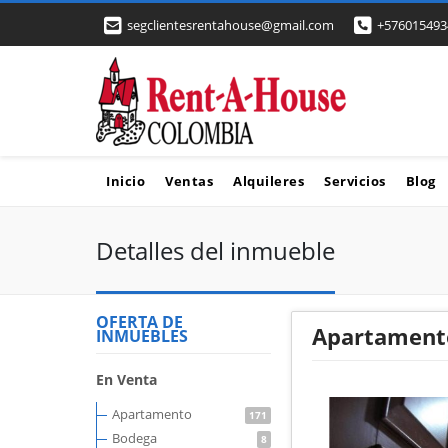
segclientesrentahouse@gmail.com
+576015493
Inicio
Ventas
Alquileres
Servicios
Blog
Detalles del inmueble
OFERTA DE
Apartamento
INMUEBLES
En Venta
Apartamento
171
Bodega
8