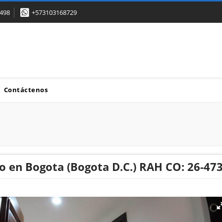
498
+573103168729
Contáctenos
 en Bogota (Bogota D.C.) RAH CO: 26-47