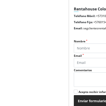
Rentahouse Col
Teléfono Móvil:
+5731
Teléfono Fijo:
+576015
Email:
segclientesrent
*
Nombre
*
Email
Comentarios
Acepto recibir info
Enviar formulari