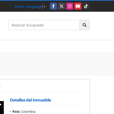
Facebook
X
Instagram
YouTube
TikTok
Select Language
▼
3
Detalles del inmueble
País:
Colombia