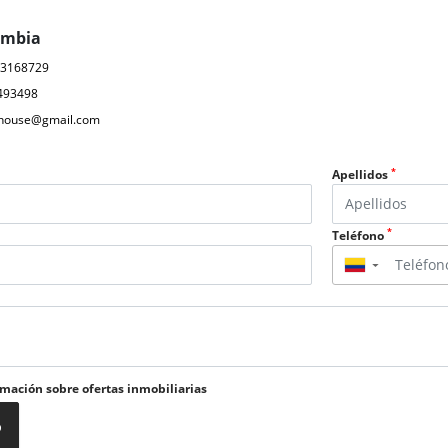
ombia
03168729
493498
ahouse@gmail.com
*
Apellidos
*
Teléfono
▼
rmación sobre ofertas inmobiliarias
o