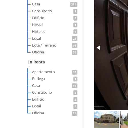
Casa
239
Consultorio
1
Edificio
8
Hostal
1
Hoteles
6
Local
26
Lote / Terreno
66
Oficina
52
En Renta
Apartamento
32
Bodega
1
Casa
15
Consultorio
3
Edificio
2
Local
9
Oficina
26