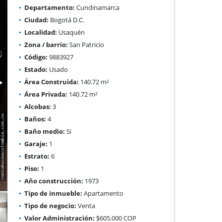
Departamento:
Cundinamarca
Ciudad:
Bogotá D.C.
Localidad:
Usaquén
Zona / barrio:
San Patricio
Código:
9883927
Estado:
Usado
Área Construida:
140.72 m²
Área Privada:
140.72 m²
Alcobas:
3
Baños:
4
Baño medio:
Si
Garaje:
1
Estrato:
6
Piso:
1
Año construcción:
1973
Tipo de inmueble:
Apartamento
Tipo de negocio:
Venta
Valor Administración:
$605.000 COP