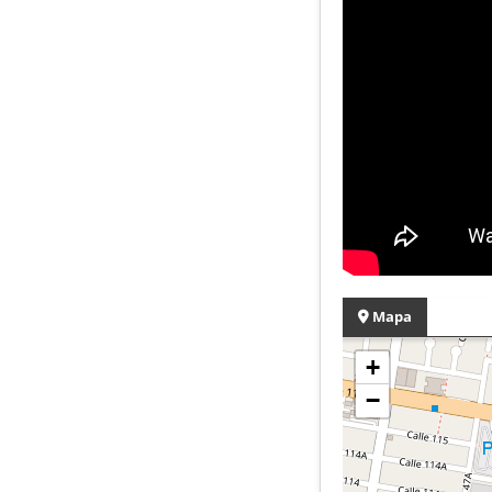
Mapa
+
−