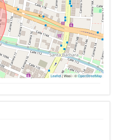
Leaflet
| Wasi - ©
OpenStreetMap