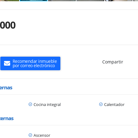
.000
Recomendar inmueble
Compartir
por correo electrónico
ternas
Cocina integral
Calentador
ternas
Ascensor