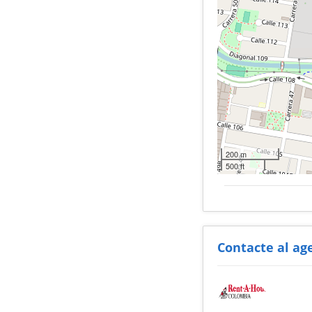
200 m
500 ft
Contacte al ag