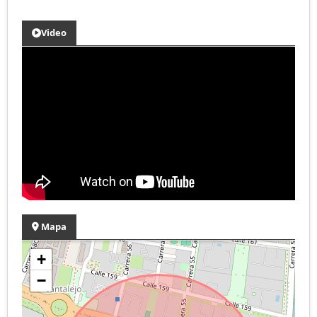
Video
Mapa
+
−