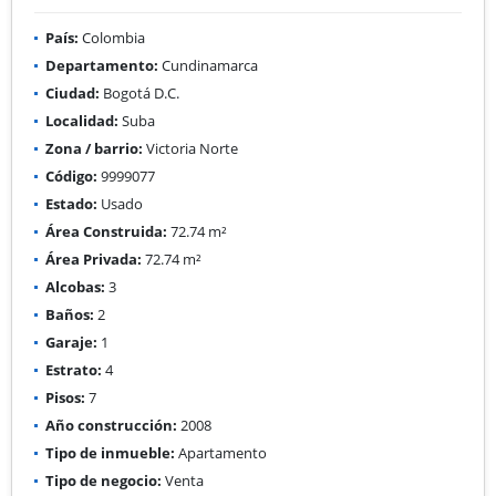
País:
Colombia
Departamento:
Cundinamarca
Ciudad:
Bogotá D.C.
Localidad:
Suba
Zona / barrio:
Victoria Norte
Código:
9999077
Estado:
Usado
Área Construida:
72.74 m²
Área Privada:
72.74 m²
Alcobas:
3
Baños:
2
Garaje:
1
Estrato:
4
Pisos:
7
Año construcción:
2008
Tipo de inmueble:
Apartamento
Tipo de negocio:
Venta