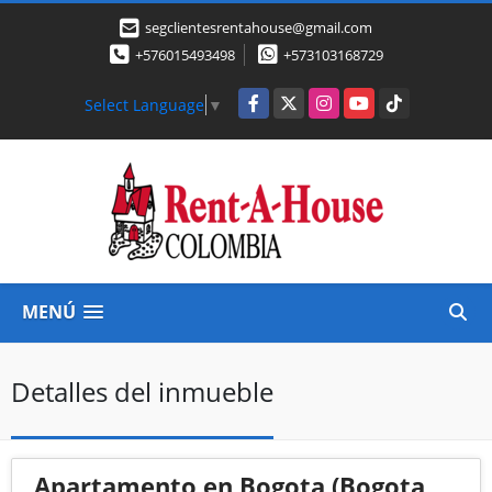
segclientesrentahouse@gmail.com
+576015493498
+573103168729
Facebook
X
Instagram
YouTube
TikTok
Select Language
▼
MENÚ
Detalles del inmueble
Apartamento en Bogota (Bogota