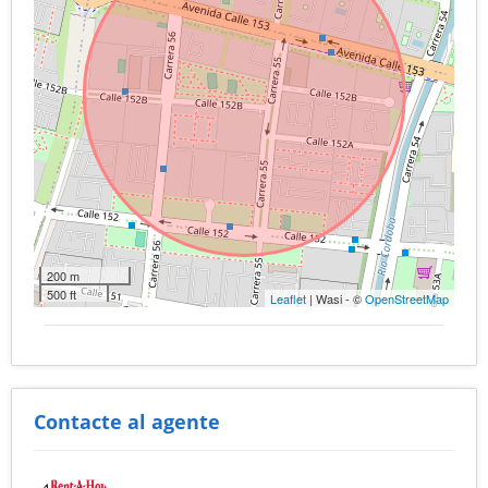
200 m
500 ft
Leaflet
| Wasi - ©
OpenStreetMap
Contacte al agente