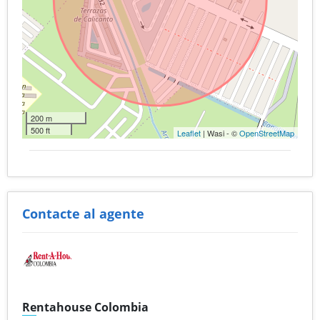
200 m
500 ft
Leaflet
| Wasi - ©
OpenStreetMap
Contacte al agente
Rentahouse Colombia