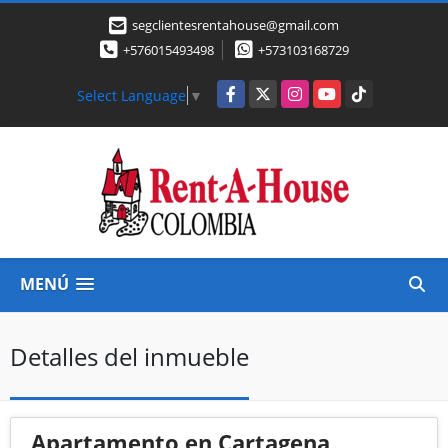
segclientesrentahouse@gmail.com
+576015493498
+573103168729
Facebook
X
Instagram
YouTube
TikTok
Select Language
▼
MENÚ
Detalles del inmueble
Apartamento en Cartagena