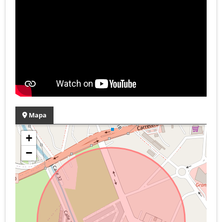
Mapa
+
−