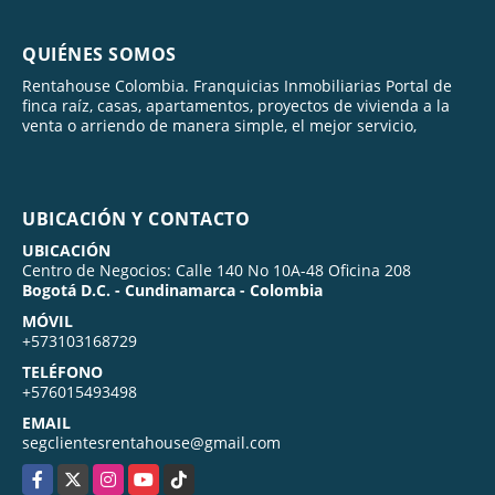
QUIÉNES SOMOS
Rentahouse Colombia. Franquicias Inmobiliarias Portal de
finca raíz, casas, apartamentos, proyectos de vivienda a la
venta o arriendo de manera simple, el mejor servicio,
UBICACIÓN Y CONTACTO
UBICACIÓN
Centro de Negocios: Calle 140 No 10A-48 Oficina 208
Bogotá D.C. - Cundinamarca - Colombia
MÓVIL
+573103168729
TELÉFONO
+576015493498
EMAIL
segclientesrentahouse@gmail.com
Facebook
X
Instagram
YouTube
TikTok