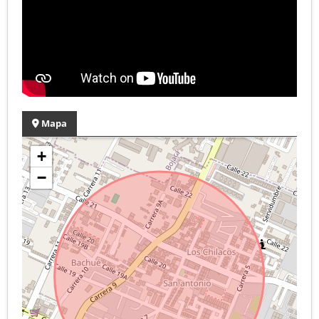
Mapa
+
−