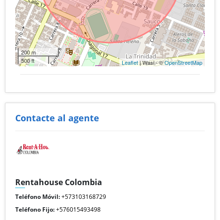
200 m
500 ft
Leaflet
| Wasi - ©
OpenStreetMap
Contacte al agente
Rentahouse Colombia
Teléfono Móvil:
+573103168729
Teléfono Fijo:
+576015493498