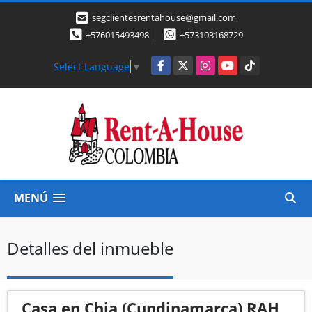
segclientesrentahouse@gmail.com
+576015493498
+573103168729
Facebook
X
Instagram
YouTube
TikTok
Select Language
▼
MENÚ
Detalles del inmueble
Casa en Chia (Cundinamarca) RAH