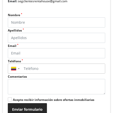
Email:
segclientesrentahouse@gmail.com
*
Nombre
*
Apellidos
*
Email
*
Teléfono
▼
Comentarios
Acepto recibir información sobre ofertas inmobiliarias
Enviar formulario