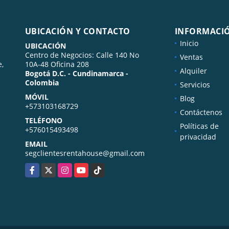
UBICACIÓN Y CONTACTO
INFORMACI
Inicio
UBICACIÓN
Centro de Negocios: Calle 140 No
Ventas
e,
10A-48 Oficina 208
Alquiler
Bogotá D.C. - Cundinamarca -
Colombia
Servicios
MÓVIL
Blog
+573103168729
Contáctenos
TELÉFONO
Políticas de
+576015493498
privacidad
EMAIL
segclientesrentahouse@gmail.com
Facebook
X
Instagram
YouTube
TikTok