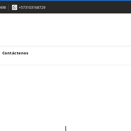
498
+573103168729
Contáctenos