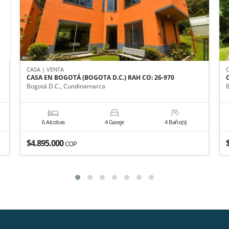
CASA | VENTA
CASA EN BOGOTÁ (BOGOTA D.C.) RAH CO: 26-970
Bogotá D.C., Cundinamarca
6 Alcobas
4 Garaje
4 Baño(s)
$4.895.000
COP