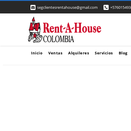
segclientesrentahouse@gmail.com
+576015493
Inicio
Ventas
Alquileres
Servicios
Blog