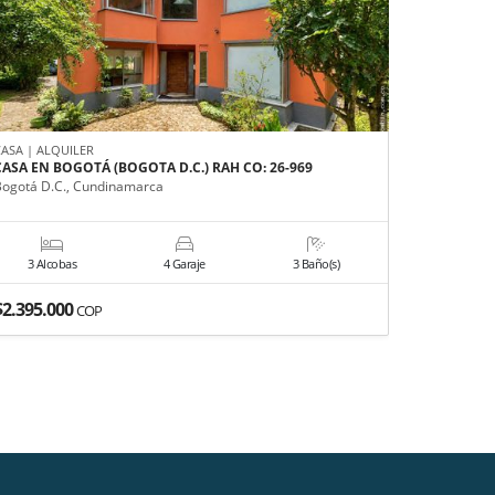
CASA | ALQUILER
CASA | VEN
CASA EN BOGOTÁ (BOGOTA D.C.) RAH CO: 26-969
CASA EN B
Bogotá D.C., Cundinamarca
Bogotá D.C
3 Alcobas
4 Garaje
3 Baño(s)
6 Alco
$2.395.000
$2.200.0
COP