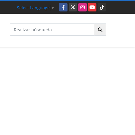
Facebook
X
Instagram
YouTube
TikTok
Select Language
▼