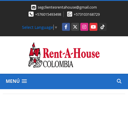
segclientesrentahouse@gmail.com
+576015493498
+573103168729
Facebook
X
Instagram
YouTube
TikTok
Select Language
▼
MENÚ