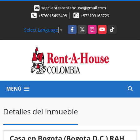
segclientesrentahouse@gmail.com
+576015493498
+573103168729
Facebook
X
Instagram
YouTube
TikTok
Select Language
▼
MENÚ
Detalles del inmueble
Casa en Bogota (Bogota D.C.) RAH