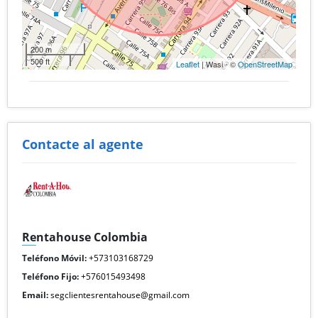
200 m
500 ft
Leaflet
| Wasi - ©
OpenStreetMap
Contacte al agente
Rentahouse Colombia
Teléfono Móvil:
+573103168729
Teléfono Fijo:
+576015493498
Email:
segclientesrentahouse@gmail.com