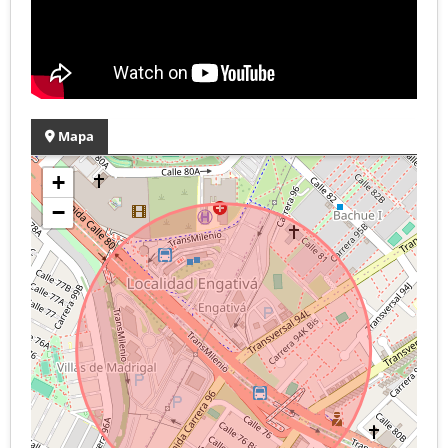
Mapa
+
−