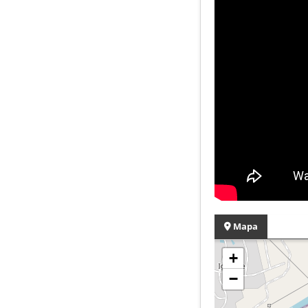
Mapa
+
−