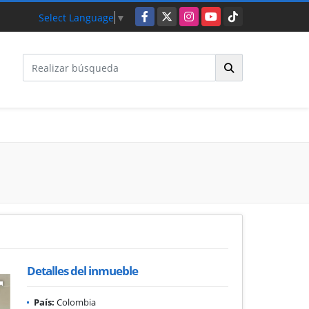
Facebook
X
Instagram
YouTube
TikTok
Select Language
▼
Detalles del inmueble
País:
Colombia