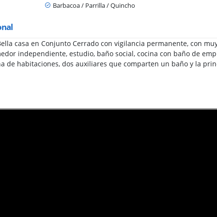
Barbacoa / Parrilla / Quincho
onal
lla casa en Conjunto Cerrado con vigilancia permanente, con muy 
omedor independiente, estudio, baño social, cocina con baño de em
na de habitaciones, dos auxiliares que comparten un baño y la prin