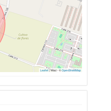
Leaflet
| Wasi - ©
OpenStreetMap