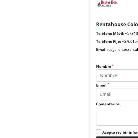
Rentahouse Col
Teléfono Móvil:
+5731
Teléfono Fijo:
+576015
Email:
segclientesrent
*
Nombre
*
Email
Comentarios
Acepto recibir info