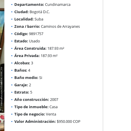
Departamento:
Cundinamarca
Ciudad:
Bogotá D.C.
Localidad:
Suba
Zona / barrio:
Caminos de Arrayanes
Código:
9891757
Estado:
Usado
Área Construida:
187.93 m²
Área Privada:
187.93 m²
Alcobas:
3
Baños:
4
Baño medio:
Si
Garaje:
2
Estrato:
5
Año construcción:
2007
Tipo de inmueble:
Casa
Tipo de negocio:
Venta
Valor Administración:
$950.000 COP