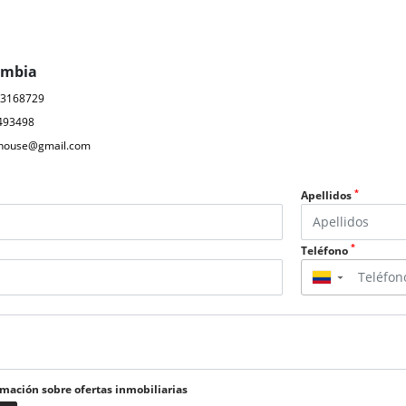
ombia
03168729
493498
ahouse@gmail.com
*
Apellidos
*
Teléfono
▼
rmación sobre ofertas inmobiliarias