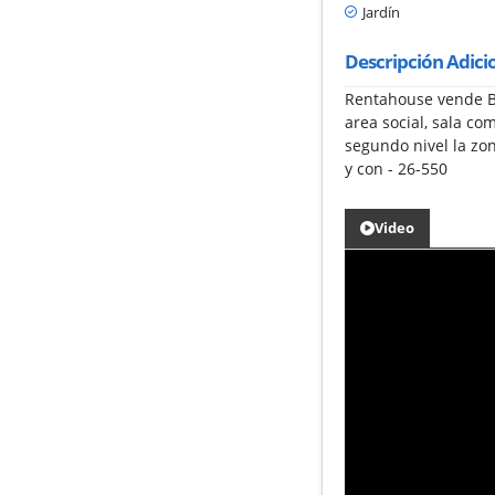
Jardín
Descripción Adici
Rentahouse vende Be
area social, sala c
segundo nivel la zo
y con - 26-550
Video