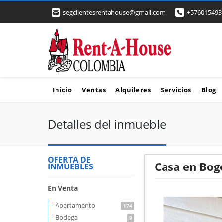
segclientesrentahouse@gmail.com
+576015493
Inicio
Ventas
Alquileres
Servicios
Blog
Detalles del inmueble
OFERTA DE
Casa en Bog
INMUEBLES
En Venta
Apartamento
174
Bodega
9