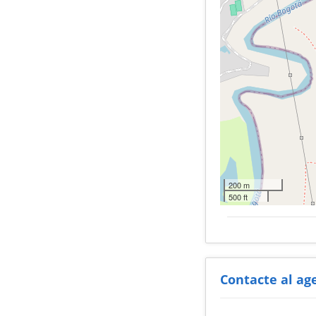
200 m
500 ft
Contacte al ag