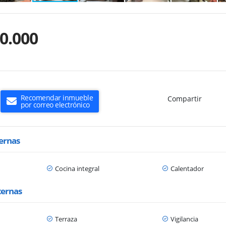
0.000
Recomendar inmueble
Compartir
por correo electrónico
ternas
Cocina integral
Calentador
ternas
Terraza
Vigilancia