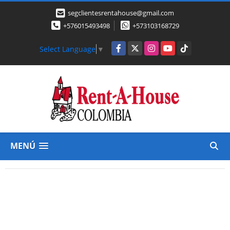
segclientesrentahouse@gmail.com
+576015493498
+573103168729
Facebook
X
Instagram
YouTube
TikTok
Select Language
▼
MENÚ