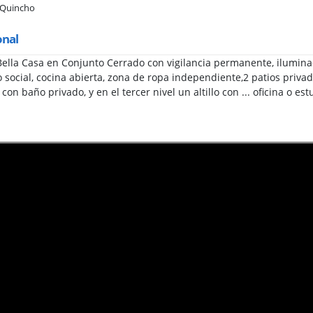
/ Quincho
onal
lla Casa en Conjunto Cerrado con vigilancia permanente, iluminad
social, cocina abierta, zona de ropa independiente,2 patios privad
con baño privado, y en el tercer nivel un altillo con ... oficina o est