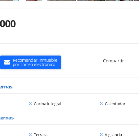
.000
Recomendar inmueble
Compartir
por correo electrónico
ternas
Cocina integral
Calentador
ternas
Terraza
Vigilancia