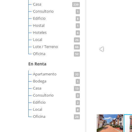
Casa
239
Consultorio
1
Edificio
8
Hostal
1
Hoteles
6
Local
26
Lote / Terreno
66
Oficina
52
En Renta
Apartamento
32
Bodega
1
Casa
15
Consultorio
3
Edificio
2
Local
9
Oficina
26