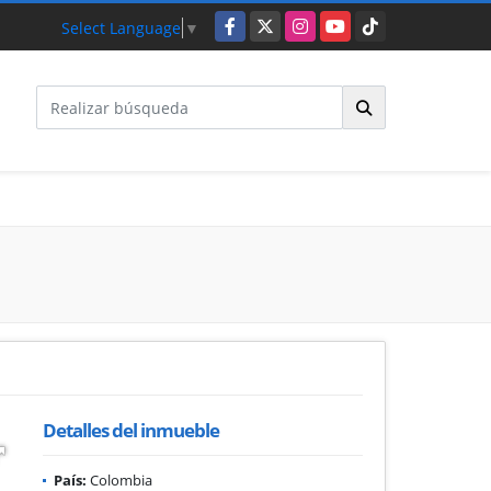
Facebook
X
Instagram
YouTube
TikTok
Select Language
▼
Detalles del inmueble
País:
Colombia