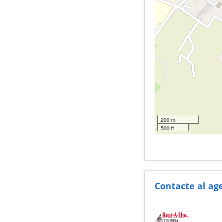
200 m
500 ft
Contacte al ag