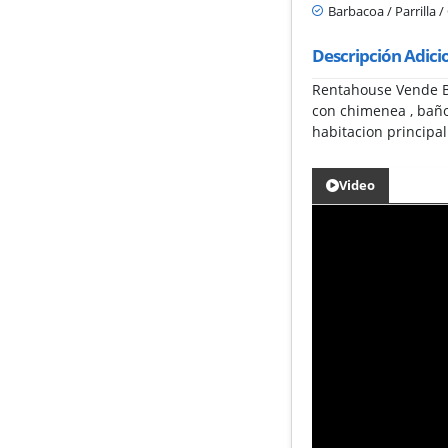
Barbacoa / Parrilla 
Descripción Adici
Rentahouse Vende Be
con chimenea , baño 
habitacion principal 
Video