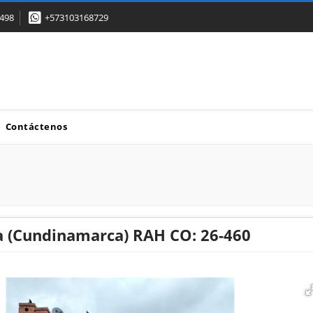
498
+573103168729
Contáctenos
a (Cundinamarca) RAH CO: 26-460