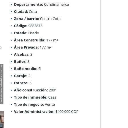
Departamento:
Cundinamarca
Ciudad:
Cota
Zona / barrio:
Centro Cota
Código:
9883873
Estado:
Usado
Área Construida:
177 m²
Área Privada:
177 m²
Alcobas:
3
Baños:
3
Baño medio:
Si
Garaje:
2
Estrato:
5
Año construcción:
2001
Tipo de inmueble:
Casa
Tipo de negocio:
Venta
Valor Administración:
$400.000 COP