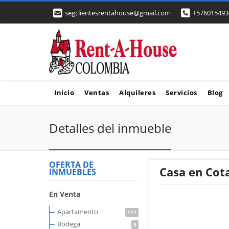
segclientesrentahouse@gmail.com
+576015493
Inicio
Ventas
Alquileres
Servicios
Blog
Detalles del inmueble
OFERTA DE
Casa en Cot
INMUEBLES
En Venta
Apartamento
171
Bodega
8