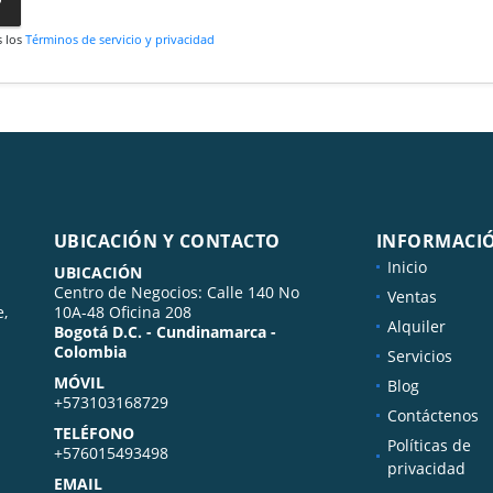
s los
Términos de servicio y privacidad
UBICACIÓN Y CONTACTO
INFORMACI
Inicio
UBICACIÓN
Centro de Negocios: Calle 140 No
Ventas
e,
10A-48 Oficina 208
Alquiler
Bogotá D.C. - Cundinamarca -
Colombia
Servicios
MÓVIL
Blog
+573103168729
Contáctenos
TELÉFONO
Políticas de
+576015493498
privacidad
EMAIL