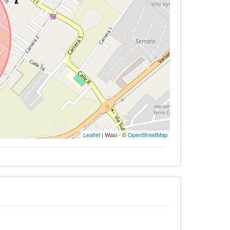
Leaflet
| Wasi - ©
OpenStreetMap