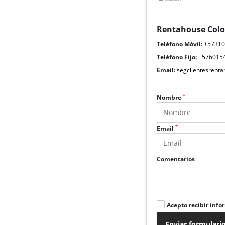
Rentahouse Col
Teléfono Móvil:
+5731
Teléfono Fijo:
+576015
Email:
segclientesrent
*
Nombre
*
Email
Comentarios
Acepto recibir info
Enviar formulari