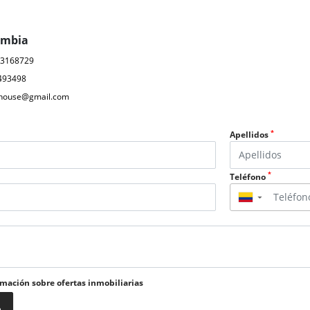
ombia
03168729
493498
ahouse@gmail.com
*
Apellidos
*
Teléfono
▼
rmación sobre ofertas inmobiliarias
o