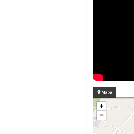
Mapa
+
−