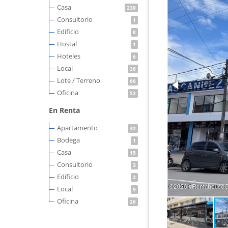
Casa
239
Consultorio
1
Edificio
8
Hostal
1
Hoteles
6
Local
26
Lote / Terreno
66
Oficina
52
En Renta
Apartamento
32
Bodega
1
Casa
15
Consultorio
3
Edificio
2
Local
9
Oficina
26