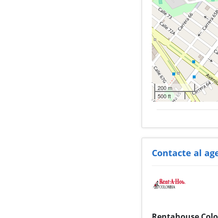
200 m
500 ft
Contacte al ag
Rentahouse Col