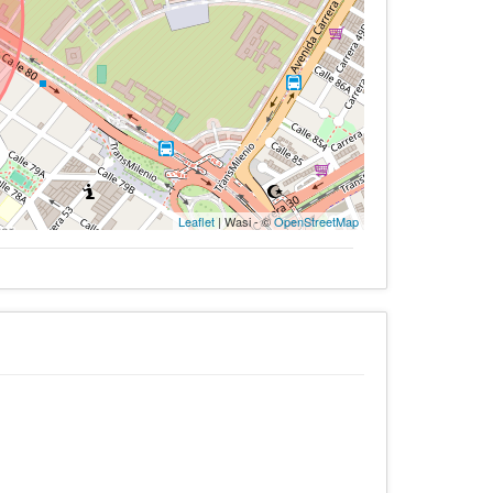
Leaflet
| Wasi - ©
OpenStreetMap