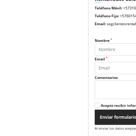
Teléfono Móvil:
+5731
Teléfono Fijo:
+576015
Email:
segclientesrent
*
Nombre
*
Email
Comentarios
Acepto recibir info
Enviar formulari
Al enviar tus datos acepta