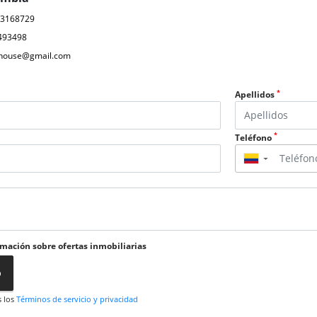
03168729
493498
ahouse@gmail.com
*
Apellidos
*
Teléfono
▼
rmación sobre ofertas inmobiliarias
o
s los
Términos de servicio y privacidad