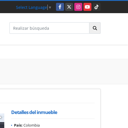
Facebook
X
Instagram
YouTube
TikTok
Select Language
▼
Detalles del inmueble
País:
Colombia