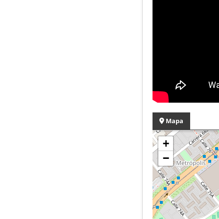
Mapa
+
−