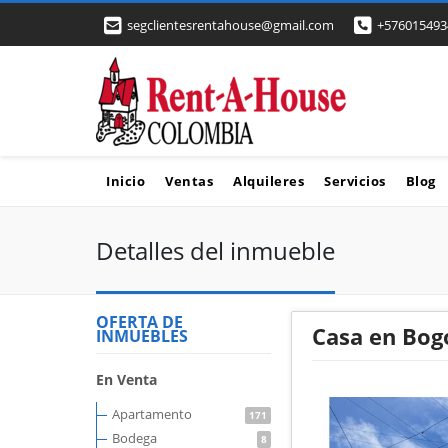
segclientesrentahouse@gmail.com
+576015493
Inicio
Ventas
Alquileres
Servicios
Blog
Detalles del inmueble
OFERTA DE
Casa en Bog
INMUEBLES
En Venta
Apartamento
171
Bodega
8