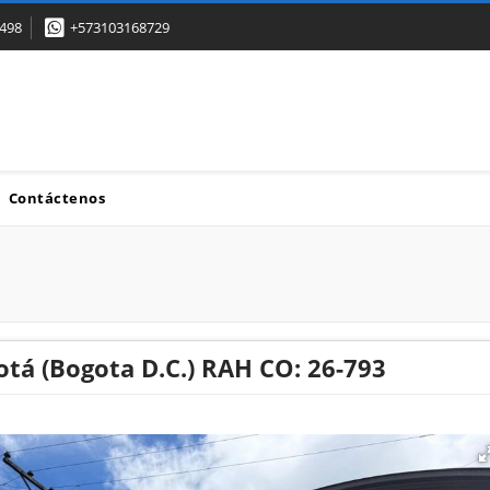
498
+573103168729
Contáctenos
otá (Bogota D.C.) RAH CO: 26-793