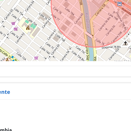
ente
ombia