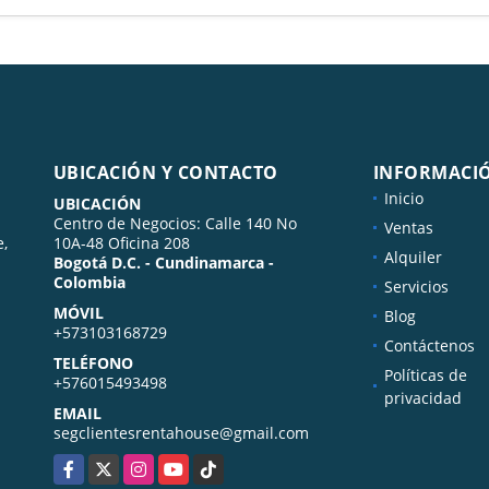
UBICACIÓN Y CONTACTO
INFORMACI
Inicio
UBICACIÓN
Centro de Negocios: Calle 140 No
Ventas
e,
10A-48 Oficina 208
Alquiler
Bogotá D.C. - Cundinamarca -
Colombia
Servicios
MÓVIL
Blog
+573103168729
Contáctenos
TELÉFONO
Políticas de
+576015493498
privacidad
EMAIL
segclientesrentahouse@gmail.com
Facebook
X
Instagram
YouTube
TikTok