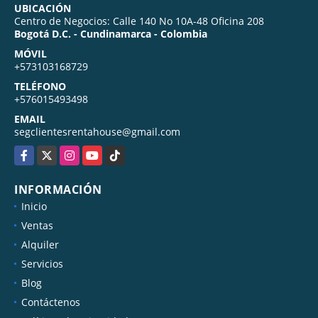
UBICACIÓN
Centro de Negocios: Calle 140 No 10A-48 Oficina 208
Bogotá D.C. - Cundinamarca - Colombia
MÓVIL
+573103168729
TELÉFONO
+576015493498
EMAIL
segclientesrentahouse@gmail.com
Facebook
X
Instagram
YouTube
TikTok
INFORMACIÓN
Inicio
Ventas
Alquiler
Servicios
Blog
Contáctenos