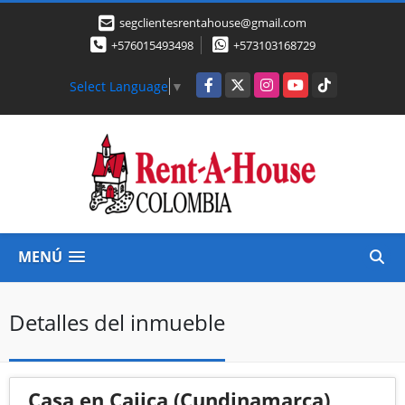
segclientesrentahouse@gmail.com
+576015493498
+573103168729
Facebook
X
Instagram
YouTube
TikTok
Select Language
▼
MENÚ
Detalles del inmueble
Casa en Cajica (Cundinamarca)