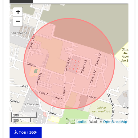
+
−
200 m
500 ft
Leaflet
| Wasi - ©
OpenStreetMap
Tour 360º