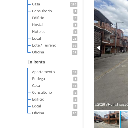
Casa
236
Consultorio
1
Edificio
8
Hostal
1
Hoteles
6
Local
26
Lote / Terreno
66
Oficina
51
En Renta
Apartamento
32
Bodega
1
Casa
15
Consultorio
3
Edificio
2
Local
9
Oficina
26