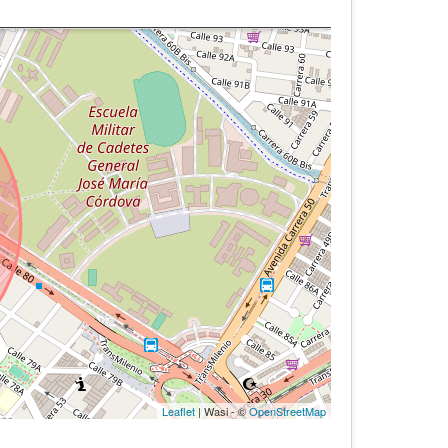
Leaflet
| Wasi - ©
OpenStreetMap