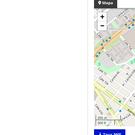
Mapa
+
−
200 m
500 ft
Tour 360º