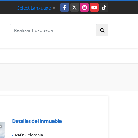
Facebook
X
Instagram
YouTube
TikTok
Select Language
▼
Detalles del inmueble
País:
Colombia