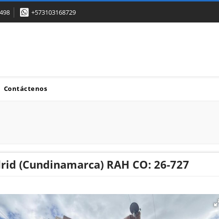
498
+573103168729
Contáctenos
rid (Cundinamarca) RAH CO: 26-727