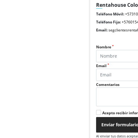
Rentahouse Col
Teléfono Móvil:
+5731
Teléfono Fijo:
+576015
Email:
segclientesrent
*
Nombre
*
Email
Comentarios
Acepto recibir info
Enviar formulari
Al enviar tus datos acepta