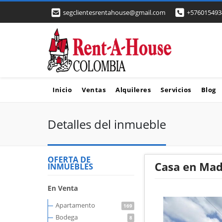
segclientesrentahouse@gmail.com
+576015493
Inicio
Ventas
Alquileres
Servicios
Blog
Detalles del inmueble
OFERTA DE
Casa en Mad
INMUEBLES
En Venta
Apartamento
169
Bodega
8