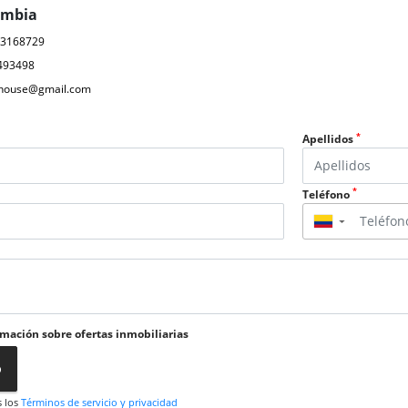
ombia
03168729
493498
ahouse@gmail.com
*
Apellidos
*
Teléfono
▼
rmación sobre ofertas inmobiliarias
o
s los
Términos de servicio y privacidad