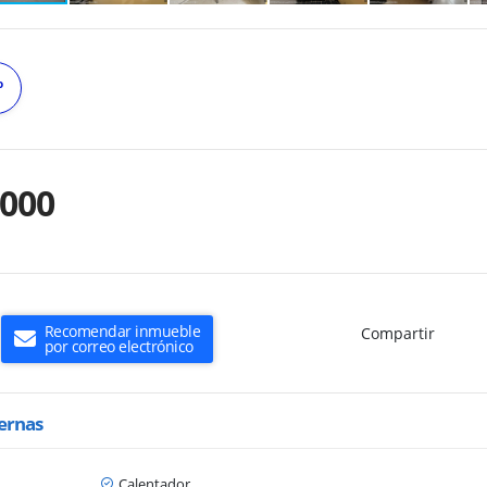
º
.000
Recomendar inmueble
Compartir
por correo electrónico
ternas
Calentador