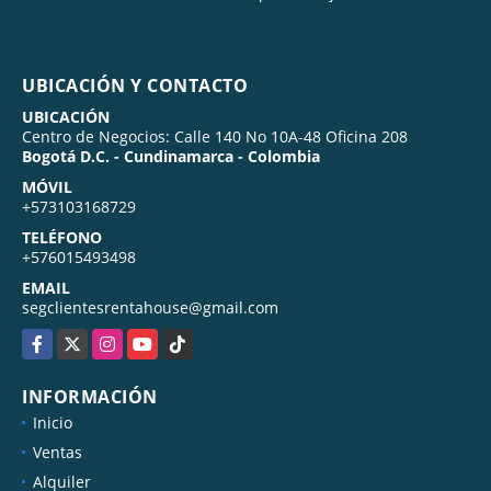
UBICACIÓN Y CONTACTO
UBICACIÓN
Centro de Negocios: Calle 140 No 10A-48 Oficina 208
Bogotá D.C. - Cundinamarca - Colombia
MÓVIL
+573103168729
TELÉFONO
+576015493498
EMAIL
segclientesrentahouse@gmail.com
Facebook
X
Instagram
YouTube
TikTok
INFORMACIÓN
Inicio
Ventas
Alquiler