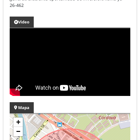
26-462
Video
Mapa
+
−