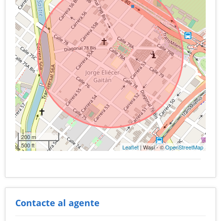
200 m
500 ft
Leaflet
| Wasi - ©
OpenStreetMap
Contacte al agente