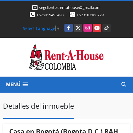
segclientesrentahouse@gmail.com
+576015493498
+573103168729
Facebook
X
Instagram
YouTube
TikTok
Select Language
▼
MENÚ
Detalles del inmueble
Casa en Bogotá (Bogota D.C.) RAH