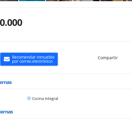
0.000
Recomendar inmueble
Compartir
por correo electrónico
ternas
Cocina integral
ternas