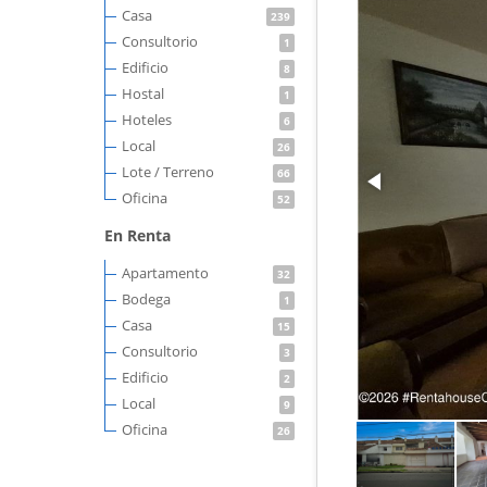
Casa
239
Consultorio
1
Edificio
8
Hostal
1
Hoteles
6
Local
26
Lote / Terreno
66
Oficina
52
En Renta
Apartamento
32
Bodega
1
Casa
15
Consultorio
3
Edificio
2
Local
9
Oficina
26