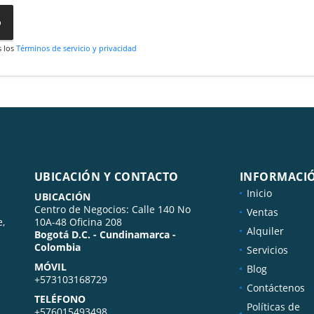
o
s los
Términos de servicio y privacidad
UBICACIÓN Y CONTACTO
INFORMACI
Inicio
UBICACIÓN
Centro de Negocios: Calle 140 No
Ventas
e,
10A-48 Oficina 208
Alquiler
Bogotá D.C. - Cundinamarca -
Colombia
Servicios
MÓVIL
Blog
+573103168729
Contáctenos
TELÉFONO
Políticas de
+576015493498