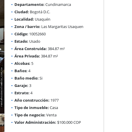
Departamento:
Cundinamarca
Ciudad:
Bogotá D.C.
Localidad:
Usaquén
Zona / barrio:
Las Margaritas Usaquen
Código:
10052660
Estado:
Usado
Área Construida:
384.87 m²
Área Privada:
384.87 m²
Alcobas:
5
Baños:
4
Baño medio:
Si
Garaje:
3
Estrato:
4
Año construcción:
1977
Tipo de inmueble:
Casa
Tipo de negocio:
Venta
Valor Administración:
$100.000 COP