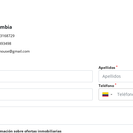
ombia
03168729
493498
ahouse@gmail.com
*
Apellidos
*
Teléfono
▼
rmación sobre ofertas inmobiliarias