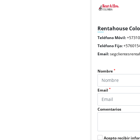
Rentahouse Col
Teléfono Móvil:
+5731
Teléfono Fijo:
+576015
Email:
segclientesrent
*
Nombre
*
Email
Comentarios
Acepto recibir info