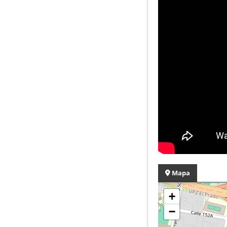
Mapa
+
−