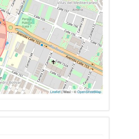
Leaflet
| Wasi - ©
OpenStreetMap