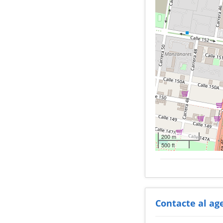
200 m
500 ft
Contacte al ag