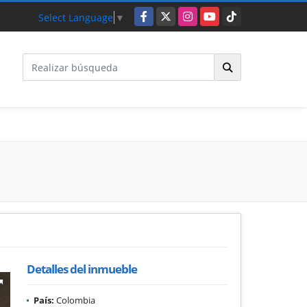
Facebook
X
Instagram
YouTube
TikTok
Select Language
▼
Detalles del inmueble
País:
Colombia