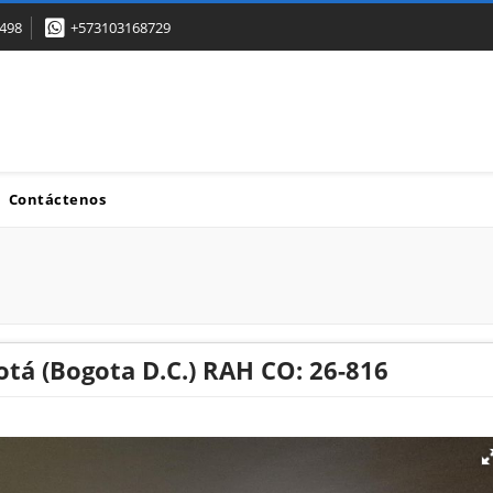
498
+573103168729
Contáctenos
otá (Bogota D.C.) RAH CO: 26-816