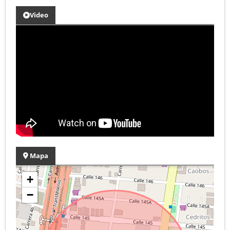
Video
Mapa
+
−