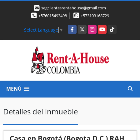
segclientesrentahouse@gmail.com
+576015493498
+573103168729
Facebook
X
Instagram
YouTube
TikTok
Select Language
▼
MENÚ
Detalles del inmueble
Casa en Bogotá (Bogota D.C.) RAH