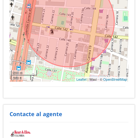
200 m
500 ft
Leaflet
| Wasi - ©
OpenStreetMap
Contacte al agente