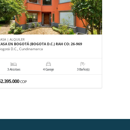
CASA | ALQUILER
CASA | VEN
CASA EN BOGOTÁ (BOGOTA D.C.) RAH CO: 26-969
CASA EN B
Bogotá D.C., Cundinamarca
Bogotá D.C
3 Alcobas
4 Garaje
3 Baño(s)
6 Alco
$2.395.000
$2.200.0
COP