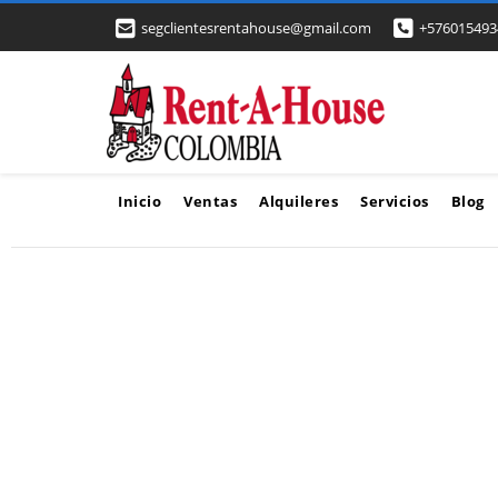
segclientesrentahouse@gmail.com
+576015493
Inicio
Ventas
Alquileres
Servicios
Blog