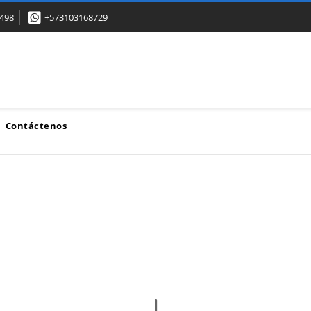
498
+573103168729
Contáctenos