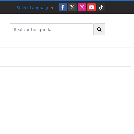
Facebook
X
Instagram
YouTube
TikTok
Select Language
▼