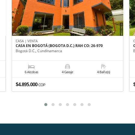
CASA | VENTA
CASA EN BOGOTÁ (BOGOTA D.C.) RAH CO: 26-970
Bogotá D.C., Cundinamarca
6 Alcobas
4 Garaje
4 Baño(s)
$4.895.000
COP