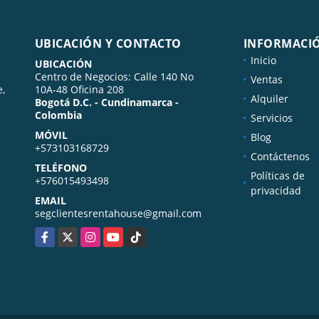
UBICACIÓN Y CONTACTO
INFORMACI
Inicio
UBICACIÓN
Centro de Negocios: Calle 140 No
Ventas
e,
10A-48 Oficina 208
Alquiler
Bogotá D.C. - Cundinamarca -
Colombia
Servicios
MÓVIL
Blog
+573103168729
Contáctenos
TELÉFONO
Políticas de
+576015493498
privacidad
EMAIL
segclientesrentahouse@gmail.com
Facebook
X
Instagram
YouTube
TikTok