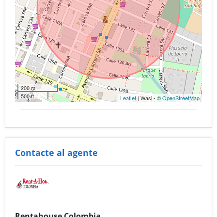
200 m
500 ft
Leaflet
| Wasi - ©
OpenStreetMap
Contacte al agente
Rentahouse Colombia