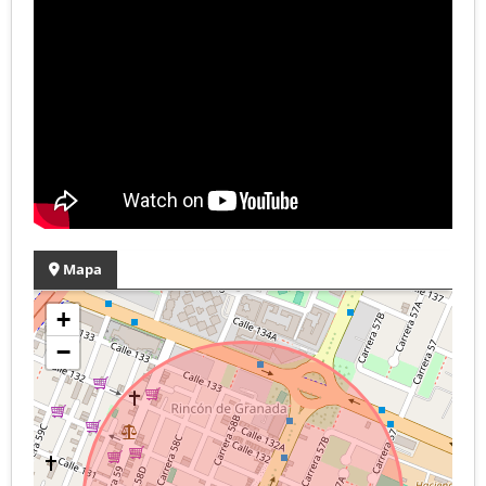
Mapa
+
−