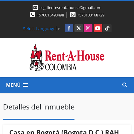
segclientesrentahouse@gmail.com
+576015493498
+573103168729
Facebook
X
Instagram
YouTube
TikTok
Select Language
▼
MENÚ
Detalles del inmueble
Casa en Bogotá (Bogota D.C.) RAH