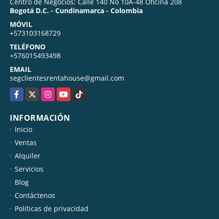
Centro de Negocios: Calle 140 No 10A-48 Oficina 208
Bogotá D.C. - Cundinamarca - Colombia
MÓVIL
+573103168729
TELÉFONO
+576015493498
EMAIL
segclientesrentahouse@gmail.com
Facebook
X
Instagram
YouTube
TikTok
INFORMACIÓN
Inicio
Ventas
Alquiler
Servicios
Blog
Contáctenos
Políticas de privacidad