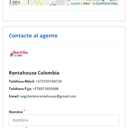
500 ft
Leaflet
| Wasi - ©
OpenStreetMap
Contacte al agente
Rentahouse Colombia
Teléfono Móvil:
+573103168729
Teléfono Fijo:
+576015493498
Email:
segclientesrentahouse@gmail.com
*
Nombre