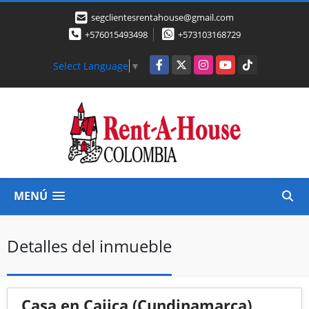
segclientesrentahouse@gmail.com
+576015493498
+573103168729
Facebook
X
Instagram
YouTube
TikTok
Select Language
▼
MENÚ
Detalles del inmueble
Casa en Cajica (Cundinamarca)