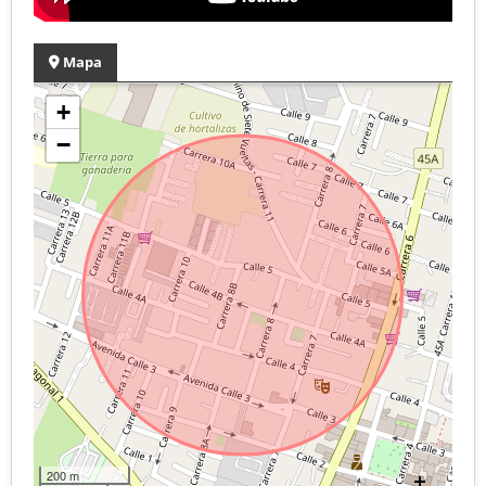
Mapa
+
−
200 m