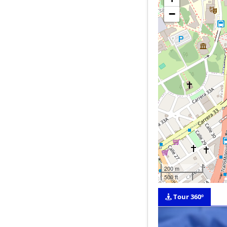
−
200 m
500 ft
Tour 360º