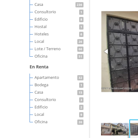
Casa
236
Consultorio
1
Edificio
8
Hostal
1
Hoteles
6
Local
26
Lote / Terreno
66
Oficina
51
En Renta
Apartamento
32
Bodega
1
Casa
15
Consultorio
3
Edificio
2
Local
9
Oficina
26