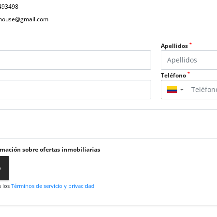
493498
ahouse@gmail.com
*
Apellidos
*
Teléfono
▼
rmación sobre ofertas inmobiliarias
o
s los
Términos de servicio y privacidad