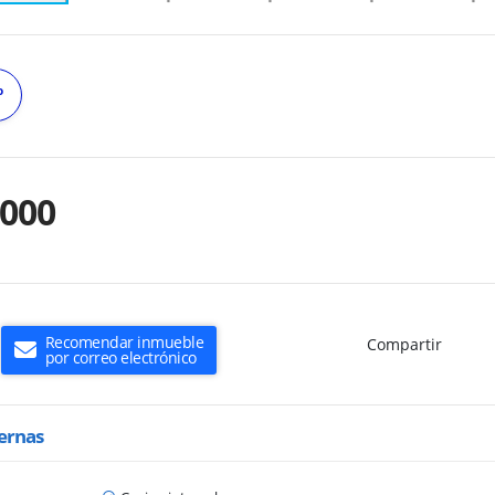
º
.000
Recomendar inmueble
Compartir
por correo electrónico
ternas