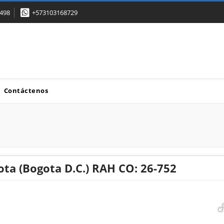
498
+573103168729
Contáctenos
ota (Bogota D.C.) RAH CO: 26-752