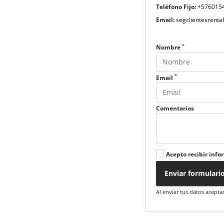
Teléfono Fijo:
+576015
Email:
segclientesrent
*
Nombre
*
Email
Comentarios
Acepto recibir info
Enviar formulari
Al enviar tus datos acepta