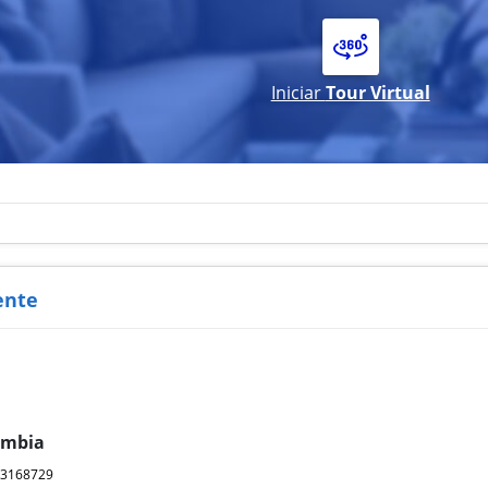
Iniciar
Tour Virtual
ente
ombia
03168729