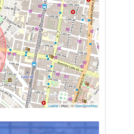
Leaflet
| Wasi - ©
OpenStreetMap