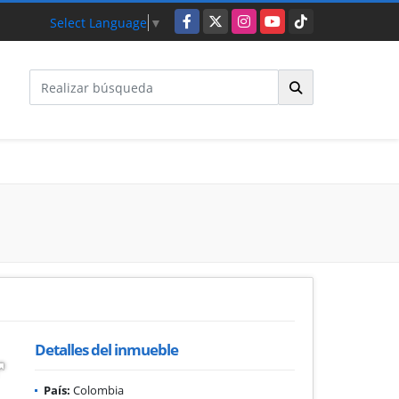
Facebook
X
Instagram
YouTube
TikTok
Select Language
▼
Detalles del inmueble
País:
Colombia