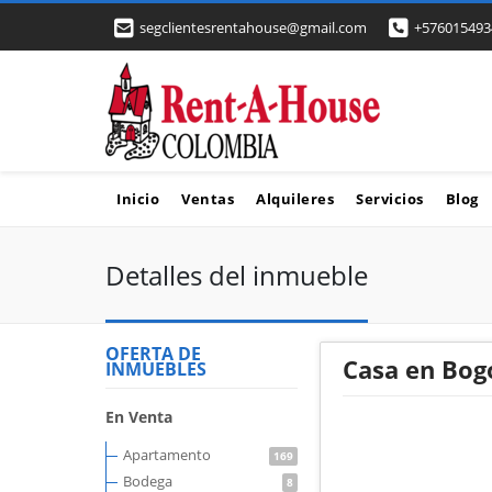
segclientesrentahouse@gmail.com
+576015493
Inicio
Ventas
Alquileres
Servicios
Blog
Detalles del inmueble
OFERTA DE
Casa en Bog
INMUEBLES
En Venta
Apartamento
169
Bodega
8