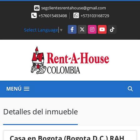
segclientesrentahouse@gmail.com
+576015493498
+573103168729
Facebook
X
Instagram
YouTube
TikTok
Select Language
▼
MENÚ
Detalles del inmueble
Casa en Bogota (Bogota D.C.) RAH