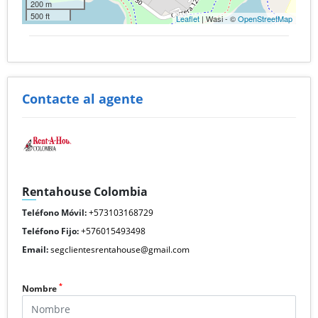
200 m
500 ft
Leaflet
| Wasi - ©
OpenStreetMap
Contacte al agente
Rentahouse Colombia
Teléfono Móvil:
+573103168729
Teléfono Fijo:
+576015493498
Email:
segclientesrentahouse@gmail.com
*
Nombre