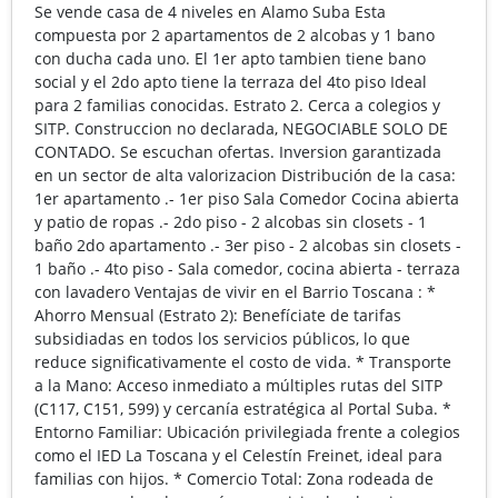
Se vende casa de 4 niveles en Alamo Suba Esta
compuesta por 2 apartamentos de 2 alcobas y 1 bano
con ducha cada uno. El 1er apto tambien tiene bano
social y el 2do apto tiene la terraza del 4to piso Ideal
para 2 familias conocidas. Estrato 2. Cerca a colegios y
SITP. Construccion no declarada, NEGOCIABLE SOLO DE
CONTADO. Se escuchan ofertas. Inversion garantizada
en un sector de alta valorizacion Distribución de la casa:
1er apartamento .- 1er piso Sala Comedor Cocina abierta
y patio de ropas .- 2do piso - 2 alcobas sin closets - 1
baño 2do apartamento .- 3er piso - 2 alcobas sin closets -
1 baño .- 4to piso - Sala comedor, cocina abierta - terraza
con lavadero Ventajas de vivir en el Barrio Toscana : *
Ahorro Mensual (Estrato 2): Benefíciate de tarifas
subsidiadas en todos los servicios públicos, lo que
reduce significativamente el costo de vida. * Transporte
a la Mano: Acceso inmediato a múltiples rutas del SITP
(C117, C151, 599) y cercanía estratégica al Portal Suba. *
Entorno Familiar: Ubicación privilegiada frente a colegios
como el IED La Toscana y el Celestín Freinet, ideal para
familias con hijos. * Comercio Total: Zona rodeada de