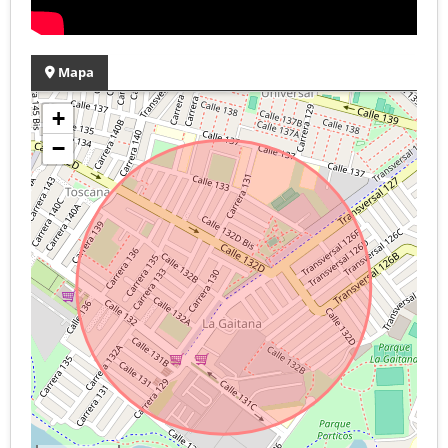
Mapa
+
−