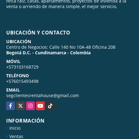
finca raíz, casas, apartamentos, proyectos de vivienda a la
venta o arriendo de manera simple, el mejor servicio,
UBICACIÓN Y CONTACTO
UBICACIÓN
Centro de Negocios: Calle 140 No 10A-48 Oficina 208
Bogotá D.C. - Cundinamarca - Colombia
MÓVIL
+573103168729
TELÉFONO
+576015493498
EMAIL
segclientesrentahouse@gmail.com
Facebook
X
Instagram
YouTube
TikTok
INFORMACIÓN
Inicio
Ventas