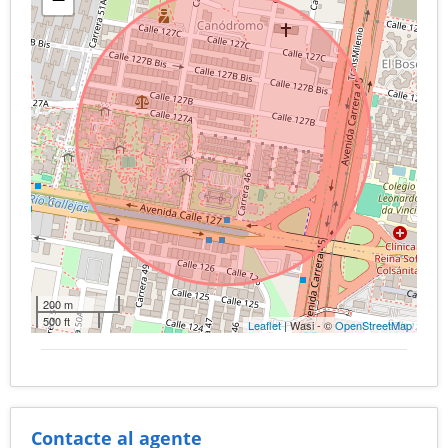
200 m
500 ft
Leaflet
| Wasi - ©
OpenStreetMap
Contacte al agente