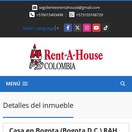
segclientesrentahouse@gmail.com
+576015493498
+573103168729
Facebook
X
Instagram
YouTube
TikTok
Select Language
▼
MENÚ
Detalles del inmueble
Casa en Bogota (Bogota D.C.) RAH