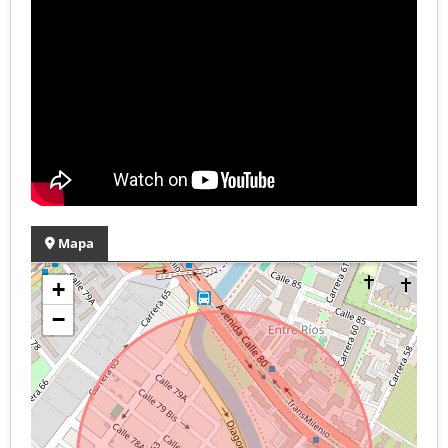
Mapa
+
−