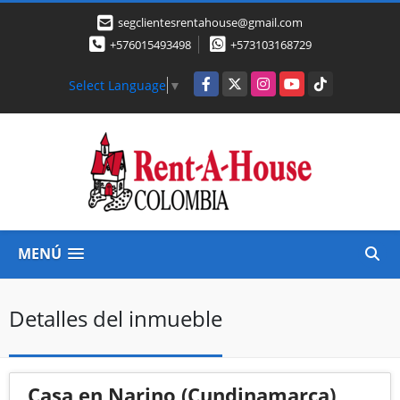
segclientesrentahouse@gmail.com
+576015493498
+573103168729
Facebook
X
Instagram
YouTube
TikTok
Select Language
▼
MENÚ
Detalles del inmueble
Casa en Narino (Cundinamarca)