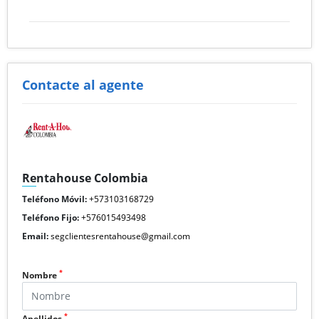
Contacte al agente
Rentahouse Colombia
Teléfono Móvil:
+573103168729
Teléfono Fijo:
+576015493498
Email:
segclientesrentahouse@gmail.com
*
Nombre
*
Apellidos