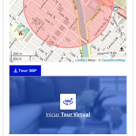
200 m
500 ft
Leaflet
| Wasi - ©
OpenStreetMap
Tour 360º
Iniciar
Tour Virtual