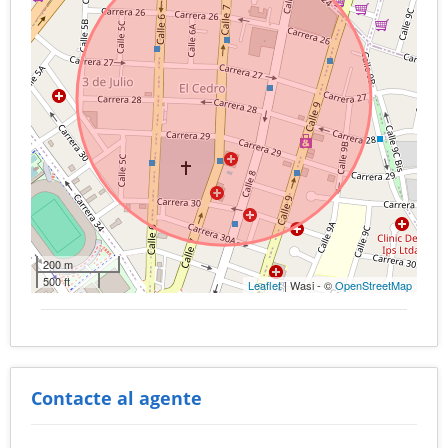
200 m
500 ft
Leaflet
| Wasi - ©
OpenStreetMap
Contacte al agente