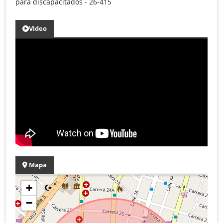
para discapacitados - 26-415
Video
Mapa
+
−