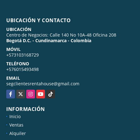
UBICACIÓN Y CONTACTO
UBICACIÓN
Centro de Negocios: Calle 140 No 10A-48 Oficina 208
Bogotá D.C. - Cundinamarca - Colombia
MÓVIL
+573103168729
TELÉFONO
+576015493498
EMAIL
segclientesrentahouse@gmail.com
Facebook
X
Instagram
YouTube
TikTok
INFORMACIÓN
Inicio
Ventas
Alquiler