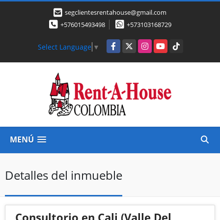
segclientesrentahouse@gmail.com
+576015493498
+573103168729
Facebook
X
Instagram
YouTube
TikTok
Select Language
▼
MENÚ
Detalles del inmueble
Consultorio en Cali (Valle Del