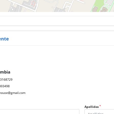
ente
ombia
03168729
493498
ahouse@gmail.com
*
Apellidos