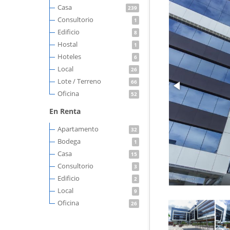
Casa
239
Consultorio
1
Edificio
8
Hostal
1
Hoteles
6
Local
26
Lote / Terreno
66
Oficina
52
En Renta
Apartamento
32
Bodega
1
Casa
15
Consultorio
3
Edificio
2
Local
9
Oficina
26