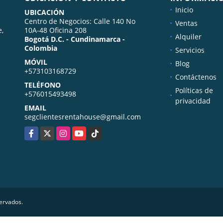
Inicio
UBICACIÓN
Centro de Negocios: Calle 140 No
Ventas
e,
10A-48 Oficina 208
Alquiler
Bogotá D.C. - Cundinamarca -
Colombia
Servicios
MÓVIL
Blog
+573103168729
Contáctenos
TELÉFONO
Políticas de
+576015493498
privacidad
EMAIL
segclientesrentahouse@gmail.com
Facebook
X
Instagram
YouTube
TikTok
servados.