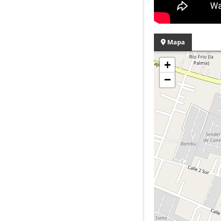
Mapa
+
−