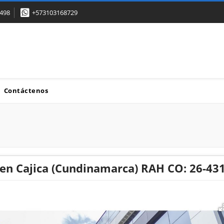
498
+573103168729
Contáctenos
 en Cajica (Cundinamarca) RAH CO: 26-43