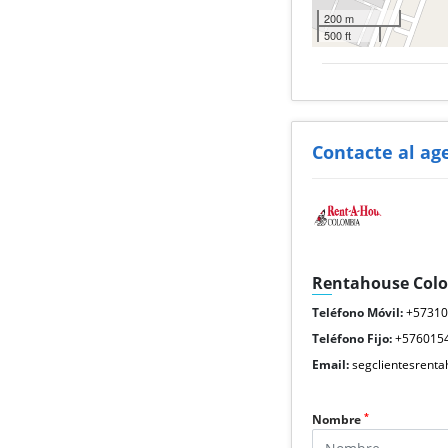
200 m
500 ft
Contacte al ag
Rentahouse Col
Teléfono Móvil:
+5731
Teléfono Fijo:
+576015
Email:
segclientesrent
*
Nombre