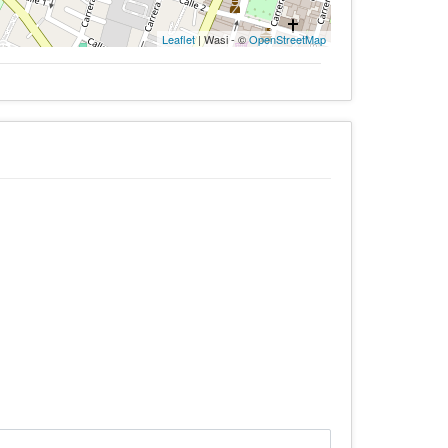
Leaflet
| Wasi - ©
OpenStreetMap