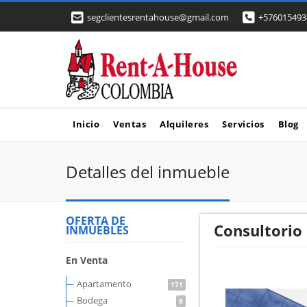
segclientesrentahouse@gmail.com
+576015493
Inicio
Ventas
Alquileres
Servicios
Blog
Detalles del inmueble
OFERTA DE
Consultorio
INMUEBLES
En Venta
Apartamento
171
Bodega
8