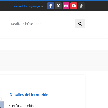
Facebook
X
Instagram
YouTube
TikTok
Select Language
▼
1
Detalles del inmueble
País:
Colombia